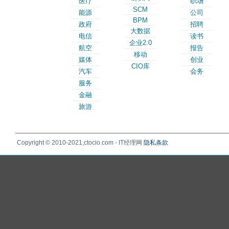
医疗
职场
SCM
能源
公司
BPM
政府
招聘
大数据
电信
读书
企业2.0
航空
报告
移动
媒体
创业
CIO库
汽车
会务
服务
金融
旅游
Copyright © 2010-2021,ctocio.com - IT经理网
隐私条款