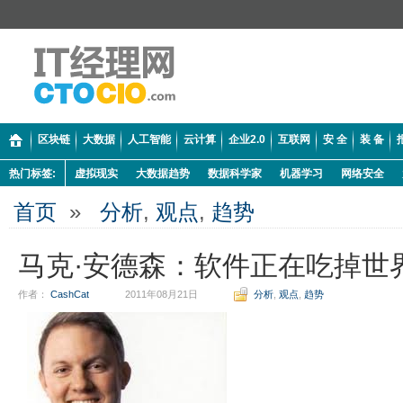
区块链
大数据
人工智能
云计算
企业2.0
互联网
安 全
装 备
热门标签:
虚拟现实
大数据趋势
数据科学家
机器学习
网络安全
首页
»
分析
,
观点
,
趋势
马克·安德森：软件正在吃掉世
作者：
CashCat
2011年08月21日
分析
,
观点
,
趋势