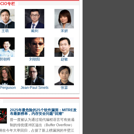
CIO专栏
王萌
戴剑
宋妍
郭朝晖
刘朝阳
赵敏
 Ferguson
Jean-Paul Smets
张霖
P
2025年最危险的25个软件漏洞：MITRE发
布最新榜单，内存安全问题“回潮”
曾一度被认为通过现代编程语言可有效遏
制的传统缓冲区溢出（Buffer Overflow）
洞在今年大举回归，占据了新上榜漏洞的半壁江