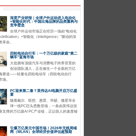
深度产业研报｜全球户外运动进入电动化
+智能化时代：中国出海品牌的品类重构与
竞争壁垒
全球户外运动市场正在经历一场由“电动化
ctrification）+智能化（Intelligence）”驱动的深
类革命。
四轮电动自行车：一个万亿级的家庭“第二
辆车”蓝海市场
大批拥有顶级汽车与消费电子跨界背景的
创业团队涌入，正在催生一个全新的万亿
海赛道——轻量化四轮电动车（四轮电动自行
市场。
PC迎来第二春？英伟达AI电脑开启万亿盛
宴
随着戴尔、联想、惠普、华硕、微星等全
球一线PC巨头悉数登场，一条由英伟达技
座支撑的万亿级AI PC产业链，正以惊人的速度铺
引爆万亿美元中国市场！2026年无线局域
网（WLAN）全球经济价值评估超预期