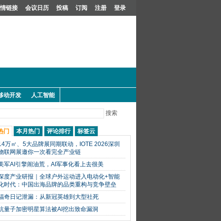
情链接
会议日历
投稿
订阅
注册
登录
移动开发
人工智能
搜索
热门
本月热门
评论排行
标签云
14万㎡、5大品牌展同期联动，IOTE 2026深圳
物联网展邀你一次看完全产业链
美军AI引擎闹油荒，AI军事化看上去很美
深度产业研报｜全球户外运动进入电动化+智能
化时代：中国出海品牌的品类重构与竞争壁垒
福奇日记泄漏：从新冠英雄到大型社死
抗量子加密明星算法被AI挖出致命漏洞