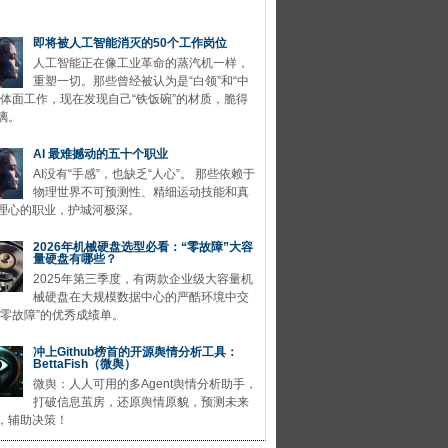
即将被人工智能消灭的50个工作岗位
人工智能正在像工业革命的蒸汽机一样，
重塑一切。那些曾经被认为是“白领”和“中
的体面工作，现在发现自己“铁饭碗”的材质，脆得
璃。
AI 最难撼动的五十个职业
AI没有“手感”，也缺乏“人心”。 那些依赖于
物理世界不可预测性、精细运动技能和真
理心的职业，护城河极深。
2026年机械硬盘选型必看：“零故障”大容
量硬盘有哪些？
2025年第三季度，有两款企业级大容量机
械硬盘在大规模数据中心的严酷环境中交
“零故障”的优秀成绩单。
冲上Github榜首的开源舆情分析工具：
BettaFish（微舆）
微舆：人人可用的多Agent舆情分析助手，
打破信息茧房，还原舆情原貌，预测未来
，辅助决策！