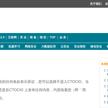
关于我们
友
2.0
互联网
安 全
装 备
报 告
TOP
会 务
学家
机器学习
网络安全
大数据应用
云安全
安全报告
移动安全
本周
的任何条款表示异议，您可以选择不进入CTOCIO。当
还是在CTOCIO 上发布任何内容，均意味着您（即「用
款。