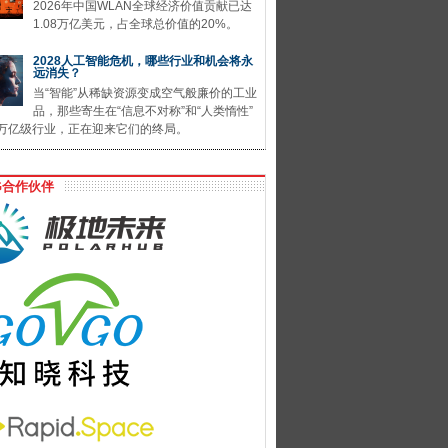
2026年中国WLAN全球经济价值贡献已达
1.08万亿美元，占全球总价值的20%。
2028人工智能危机，哪些行业和机会将永
远消失？
当“智能”从稀缺资源变成空气般廉价的工业
品，那些寄生在“信息不对称”和“人类惰性”
万亿级行业，正在迎来它们的终局。
G合作伙伴