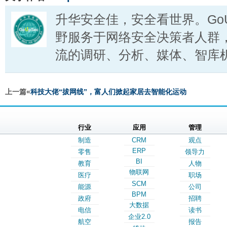
升华安全佳，安全看世界。GoU
野服务于网络安全决策者人群
流的调研、分析、媒体、智库
上一篇«
科技大佬“拔网线”，富人们掀起家居去智能化运动
行业
应用
管理
制造
CRM
观点
ERP
零售
领导力
BI
教育
人物
物联网
医疗
职场
SCM
能源
公司
BPM
政府
招聘
大数据
电信
读书
企业2.0
航空
报告