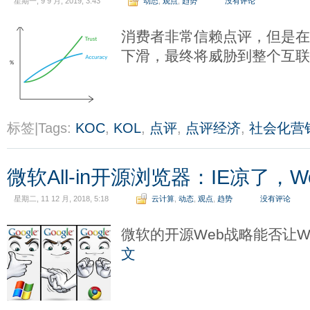
星期一, 9 9 月, 2019, 3:43
动态
,
观点
,
趋势
没有评论
消费者非常信赖点评，但是
下滑，最终将威胁到整个互
标签|Tags:
KOC
,
KOL
,
点评
,
点评经济
,
社会化营
微软All-in开源浏览器：IE凉了，
星期二, 11 12 月, 2018, 5:18
云计算
,
动态
,
观点
,
趋势
没有评论
微软的开源Web战略能否让
文