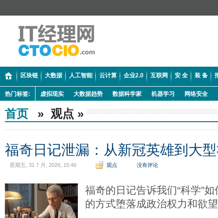
区块链
大数据
人工智能
云计算
企业2.0
互联网
安 全
装 备
热门标签:
虚拟现实
大数据趋势
数据科学家
机器学习
网络安全
首页
» 观点 »
福奇日记泄漏：从新冠英雄到大型
星期五, 31 7 月, 2026, 15:46
观点
没有评论
福奇的日记告诉我们“科学”
的方式堕落成政治权力和欲