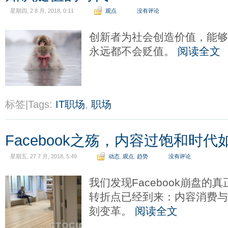
星期四, 2 8 月, 2018, 0:11
观点
没有评论
创新者为社会创造价值，能
永远都不会贬值。
阅读全文
标签|Tags:
IT职场
,
职场
Facebook之殇，内容过饱和时
星期五, 27 7 月, 2018, 5:49
动态
,
观点
,
趋势
没有评论
我们发现Facebook崩盘
转折点已经到来：内容消费
刻变革。
阅读全文