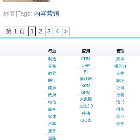
标签|Tags:
内容营销
第 1 页
1
2
3
4
>
行业
应用
管理
制造
CRM
观点
ERP
零售
领导力
BI
教育
人物
物联网
医疗
职场
SCM
能源
公司
BPM
政府
招聘
大数据
电信
读书
企业2.0
航空
报告
移动
媒体
创业
CIO库
汽车
会务
服务
金融