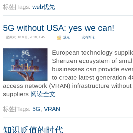
标签|Tags:
web优先
5G without USA: yes we can!
星期六, 18 8 月, 2018, 1:45
观点
没有评论
European technology suppli
Shenzen ecosystem of smal
businesses can provide ever
to create latest generation 4
access network (VRAN) infrastructure withou
suppliers
阅读全文
标签|Tags:
5G
,
VRAN
知识贬值的时代