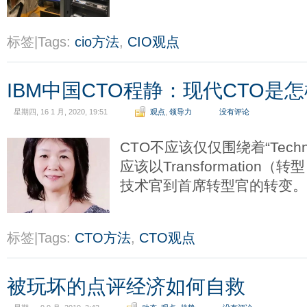
标签|Tags:
cio方法
,
CIO观点
IBM中国CTO程静：现代CTO是
星期四, 16 1 月, 2020, 19:51
观点
,
领导力
没有评论
CTO不应该仅仅围绕着“Tech
应该以Transformation
技术官到首席转型官的转变
标签|Tags:
CTO方法
,
CTO观点
被玩坏的点评经济如何自救