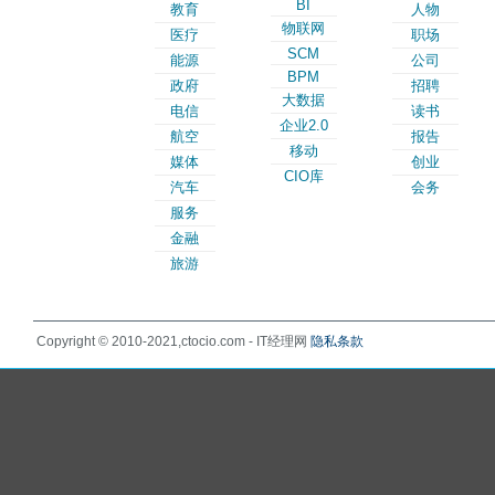
BI
教育
人物
物联网
医疗
职场
SCM
能源
公司
BPM
政府
招聘
大数据
电信
读书
企业2.0
航空
报告
移动
媒体
创业
CIO库
汽车
会务
服务
金融
旅游
Copyright © 2010-2021,ctocio.com - IT经理网
隐私条款