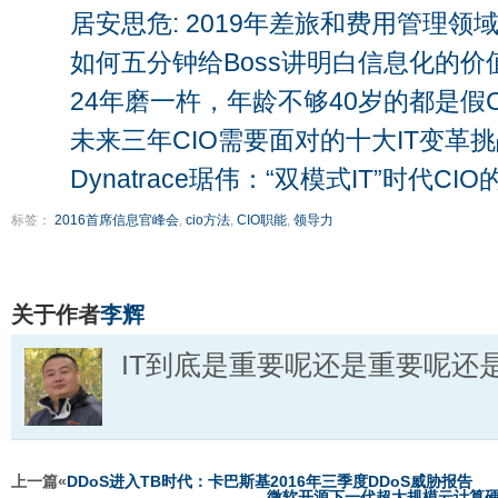
居安思危: 2019年差旅和费用管理领
如何五分钟给Boss讲明白信息化的价
24年磨一杵，年龄不够40岁的都是假
未来三年CIO需要面对的十大IT变革
Dynatrace琚伟：“双模式IT”时代C
标签：
2016首席信息官峰会
,
cio方法
,
CIO职能
,
领导力
关于作者
李辉
IT到底是重要呢还是重要呢还
上一篇«
DDoS进入TB时代：卡巴斯基2016年三季度DDoS威胁报告
微软开源下一代超大规模云计算硬件设计