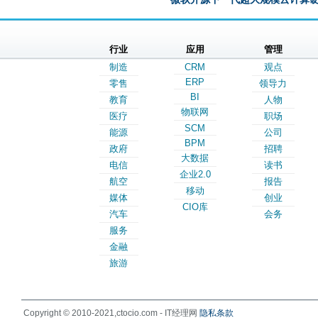
行业
应用
管理
制造
CRM
观点
ERP
零售
领导力
BI
教育
人物
物联网
医疗
职场
SCM
能源
公司
BPM
政府
招聘
大数据
电信
读书
企业2.0
航空
报告
移动
媒体
创业
CIO库
汽车
会务
服务
金融
旅游
Copyright © 2010-2021,ctocio.com - IT经理网
隐私条款