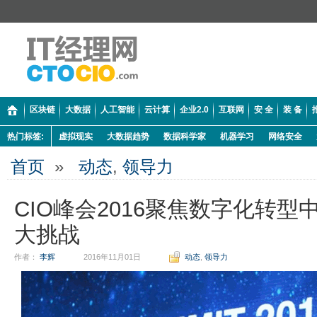
区块链
大数据
人工智能
云计算
企业2.0
互联网
安 全
装 备
热门标签:
虚拟现实
大数据趋势
数据科学家
机器学习
网络安全
首页
»
动态
,
领导力
CIO峰会2016聚焦数字化转型
大挑战
作者：
李辉
2016年11月01日
动态
,
领导力