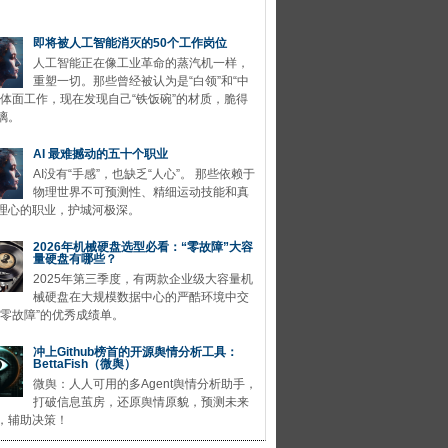
即将被人工智能消灭的50个工作岗位
人工智能正在像工业革命的蒸汽机一样，
重塑一切。那些曾经被认为是“白领”和“中
的体面工作，现在发现自己“铁饭碗”的材质，脆得
璃。
AI 最难撼动的五十个职业
AI没有“手感”，也缺乏“人心”。 那些依赖于
物理世界不可预测性、精细运动技能和真
理心的职业，护城河极深。
2026年机械硬盘选型必看：“零故障”大容
量硬盘有哪些？
2025年第三季度，有两款企业级大容量机
械硬盘在大规模数据中心的严酷环境中交
“零故障”的优秀成绩单。
冲上Github榜首的开源舆情分析工具：
BettaFish（微舆）
微舆：人人可用的多Agent舆情分析助手，
打破信息茧房，还原舆情原貌，预测未来
，辅助决策！