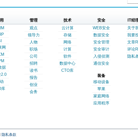
用
管理
技术
安全
IT经
RM
观点
云计算
WEB安全
关于
RP
领导力
存储
数据安全
我要
I
人物
网络
安全管理
文章R
联网
职场
计算
安全审计
评论R
CM
公司
软件
入侵侦测
隐私
PM
招聘
数据中心
通信安全
数据
读书
CTO库
2.0
装备
报告
动
移动设备
创业
O库
苹果
会务
家庭网络
应用程序
网
隐私条款