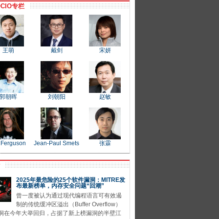
CIO专栏
王萌
戴剑
宋妍
郭朝晖
刘朝阳
赵敏
 Ferguson
Jean-Paul Smets
张霖
P
2025年最危险的25个软件漏洞：MITRE发
布最新榜单，内存安全问题“回潮”
曾一度被认为通过现代编程语言可有效遏
制的传统缓冲区溢出（Buffer Overflow）
洞在今年大举回归，占据了新上榜漏洞的半壁江