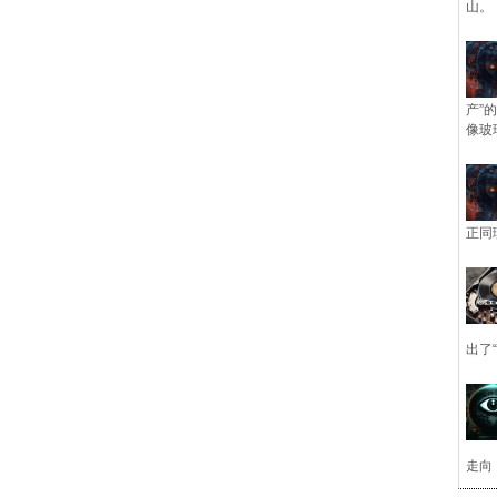
山。
产”
像玻
正同
出了
走向