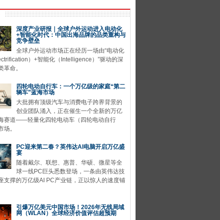
深度产业研报｜全球户外运动进入电动化
+智能化时代：中国出海品牌的品类重构与
竞争壁垒
全球户外运动市场正在经历一场由“电动化
ctrification）+智能化（Intelligence）”驱动的深
类革命。
四轮电动自行车：一个万亿级的家庭“第二
辆车”蓝海市场
大批拥有顶级汽车与消费电子跨界背景的
创业团队涌入，正在催生一个全新的万亿
海赛道——轻量化四轮电动车（四轮电动自行
市场。
PC迎来第二春？英伟达AI电脑开启万亿盛
宴
随着戴尔、联想、惠普、华硕、微星等全
球一线PC巨头悉数登场，一条由英伟达技
座支撑的万亿级AI PC产业链，正以惊人的速度铺
引爆万亿美元中国市场！2026年无线局域
网（WLAN）全球经济价值评估超预期