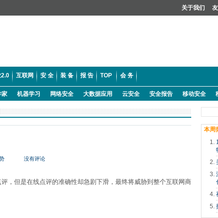
关于我们
友
2.0
互联网
安 全
装 备
报 告
TOP
会 务
学家
机器学习
网络安全
大数据应用
云安全
安全报告
移动安全
本周
势
没有评论
点评，但是在线点评的准确性却急剧下滑，最终将威胁到整个互联网商