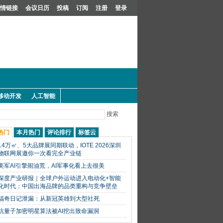
情链接
会议日历
投稿
订阅
注册
登录
移动开发
人工智能
搜索
热门
本月热门
评论排行
标签云
14万㎡、5大品牌展同期联动，IOTE 2026深圳
物联网展邀你一次看完全产业链
美军AI引擎闹油荒，AI军事化看上去很美
深度产业研报｜全球户外运动进入电动化+智能
化时代：中国出海品牌的品类重构与竞争壁垒
福奇日记泄漏：从新冠英雄到大型社死
抗量子加密明星算法被AI挖出致命漏洞