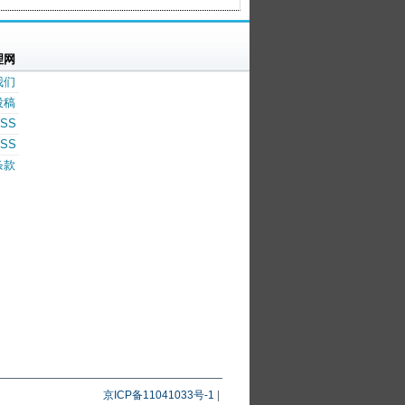
理网
我们
投稿
SS
SS
条款
京ICP备11041033号-1
|