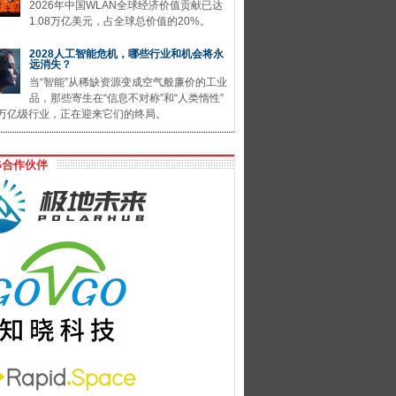
2026年中国WLAN全球经济价值贡献已达
1.08万亿美元，占全球总价值的20%。
2028人工智能危机，哪些行业和机会将永
远消失？
当“智能”从稀缺资源变成空气般廉价的工业
品，那些寄生在“信息不对称”和“人类惰性”
万亿级行业，正在迎来它们的终局。
G合作伙伴