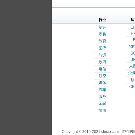
行业
应
制造
C
E
零售
B
教育
物
医疗
S
能源
B
政府
大
电信
企业
航空
移
媒体
CI
汽车
服务
金融
旅游
Copyright © 2010-2021,ctocio.com - IT经理