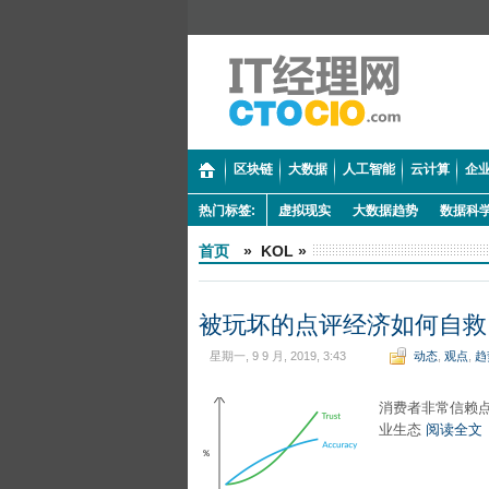
区块链
大数据
人工智能
云计算
企业
热门标签:
虚拟现实
大数据趋势
数据科
首页
» KOL »
被玩坏的点评经济如何自救
星期一, 9 9 月, 2019, 3:43
动态
,
观点
,
趋
消费者非常信赖
业生态
阅读全文