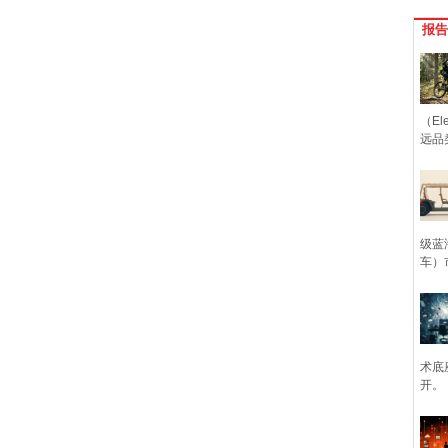
报告
（Ele
远品
级蓝
车）
术底
开。