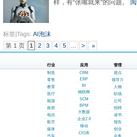
样，有“张嘴就来”的问题。
阅
标签|Tags:
AI泡沫
第 1 页
1
2
3
4
5
...
>
»
行业
应用
管理
制造
CRM
观点
ERP
零售
领导力
BI
教育
人物
物联网
医疗
职场
SCM
能源
公司
BPM
政府
招聘
大数据
电信
读书
企业2.0
航空
报告
移动
媒体
创业
CIO库
汽车
会务