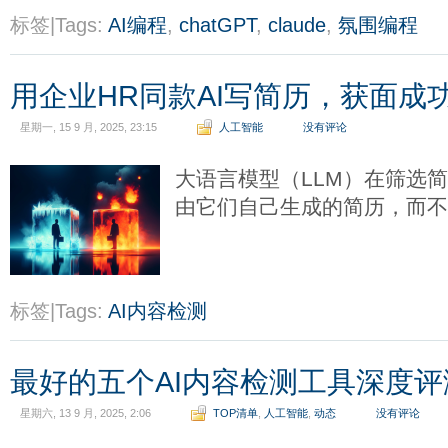
标签|Tags:
AI编程
,
chatGPT
,
claude
,
氛围编程
用企业HR同款AI写简历，获面成
星期一, 15 9 月, 2025, 23:15
人工智能
没有评论
大语言模型（LLM）在筛选
由它们自己生成的简历，而
标签|Tags:
AI内容检测
最好的五个AI内容检测工具深度评
星期六, 13 9 月, 2025, 2:06
TOP清单
,
人工智能
,
动态
没有评论