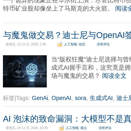
一个诡异的现象正在华尔街上演：尽管比特币
特币矿业股却像坐上了马斯克的大火箭。
阅读
与魔鬼做交易？迪士尼与OpenA
星期五, 12 12 月, 2025, 7:35
人工智能
,
动态
没有评论
当“版权狂魔”迪士尼选择与曾
成式AI握手言和，这究竟是
场与魔鬼的交易？
阅读全文
标签|Tags:
GenAi
,
OpenAI
,
sora
,
生成式AI
,
迪士
AI 泡沫的致命漏洞：大模型不是
星期五, 28 11 月, 2025, 10:30
人工智能
,
观点
没有评论