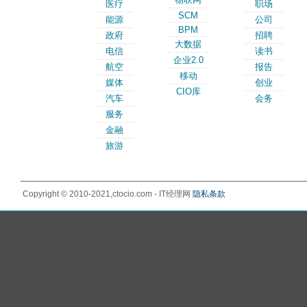
医疗
职场
SCM
能源
公司
BPM
政府
招聘
大数据
电信
读书
企业2.0
航空
报告
移动
媒体
创业
CIO库
汽车
会务
服务
金融
旅游
Copyright © 2010-2021,ctocio.com - IT经理网
隐私条款