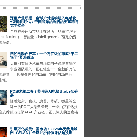
深度产业研报｜全球户外运动进入电动化
+智能化时代：中国出海品牌的品类重构与
竞争壁垒
全球户外运动市场正在经历一场由“电动化
ctrification）+智能化（Intelligence）”驱动的深
类革命。
四轮电动自行车：一个万亿级的家庭“第二
辆车”蓝海市场
大批拥有顶级汽车与消费电子跨界背景的
创业团队涌入，正在催生一个全新的万亿
海赛道——轻量化四轮电动车（四轮电动自行
市场。
PC迎来第二春？英伟达AI电脑开启万亿盛
宴
随着戴尔、联想、惠普、华硕、微星等全
球一线PC巨头悉数登场，一条由英伟达技
座支撑的万亿级AI PC产业链，正以惊人的速度铺
引爆万亿美元中国市场！2026年无线局域
网（WLAN）全球经济价值评估超预期