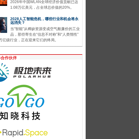
2026年中国WLAN全球经济价值贡献已达
1.08万亿美元，占全球总价值的20%。
2028人工智能危机，哪些行业和机会将永
远消失？
当“智能”从稀缺资源变成空气般廉价的工业
品，那些寄生在“信息不对称”和“人类惰性”
万亿级行业，正在迎来它们的终局。
G合作伙伴