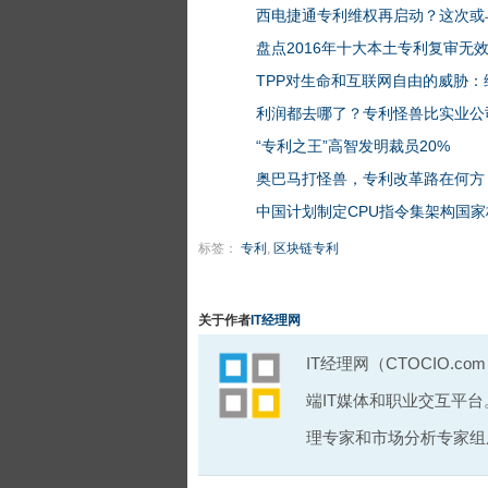
西电捷通专利维权再启动？这次或
盘点2016年十大本土专利复审无
TPP对生命和互联网自由的威胁：
利润都去哪了？专利怪兽比实业公
“专利之王”高智发明裁员20%
奥巴马打怪兽，专利改革路在何方
中国计划制定CPU指令集架构国家
标签：
专利
,
区块链专利
关于作者
IT经理网
IT经理网（CTOCIO.
端IT媒体和职业交互平
理专家和市场分析专家组