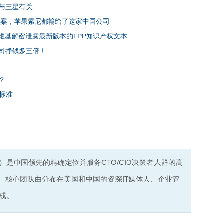
与三星有关
效案，苹果索尼都输给了这家中国公司
维基解密泄露最新版本的TPP知识产权文本
司挣钱多三倍！
？
标准
com）是中国领先的精确定位并服务CTO/CIO决策者人群的高
台。核心团队由分布在美国和中国的资深IT媒体人、企业管
成。