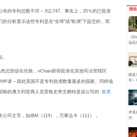
报告
的专利总数不符 – 为2,747。事实上，25％的已批准
的分析显示这些专利是在“全球”或“欧洲”下提交的，而
（Ele
远品
跃。
 虽然总部设在伦敦，nChain获得批准在其他司法管辖区
级蓝
车）
申请 – 因此英国不是专利批准数量最多的国家。同样值
昭称的澳大利亚商人克雷格史蒂文赖特是该公司的
首席
术底
司主导，如IBM（119），万事达卡（111），
开。