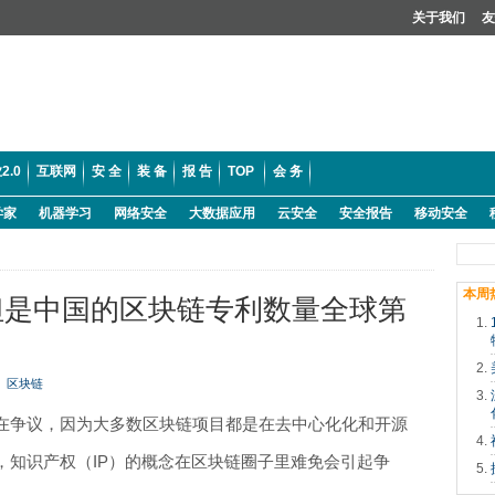
关于我们
友
2.0
互联网
安 全
装 备
报 告
TOP
会 务
学家
机器学习
网络安全
大数据应用
云安全
安全报告
移动安全
本周
但是中国的区块链专利数量全球第
区块链
在争议，因为大多数区块链项目都是在去中心化化和开源
，知识产权（IP）的概念在区块链圈子里难免会引起争