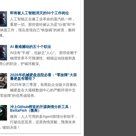
即将被人工智能消灭的50个工作岗位
人工智能正在像工业革命的蒸汽机一样，
重塑一切。那些曾经被认为是“白领”和“中
的体面工作，现在发现自己“铁饭碗”的材质，脆得
璃。
AI 最难撼动的五十个职业
AI没有“手感”，也缺乏“人心”。 那些依赖于
物理世界不可预测性、精细运动技能和真
理心的职业，护城河极深。
2026年机械硬盘选型必看：“零故障”大容
量硬盘有哪些？
2025年第三季度，有两款企业级大容量机
械硬盘在大规模数据中心的严酷环境中交
“零故障”的优秀成绩单。
冲上Github榜首的开源舆情分析工具：
BettaFish（微舆）
微舆：人人可用的多Agent舆情分析助手，
打破信息茧房，还原舆情原貌，预测未来
，辅助决策！