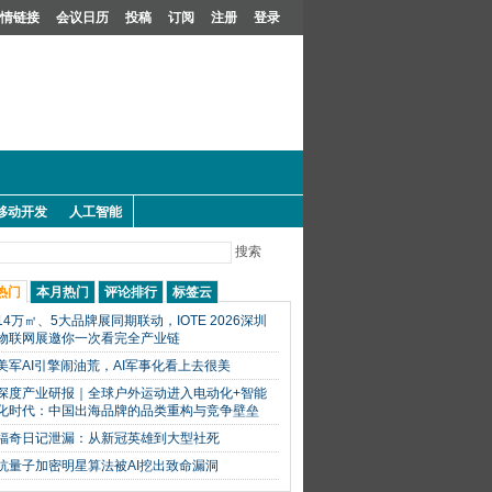
情链接
会议日历
投稿
订阅
注册
登录
移动开发
人工智能
搜索
热门
本月热门
评论排行
标签云
14万㎡、5大品牌展同期联动，IOTE 2026深圳
物联网展邀你一次看完全产业链
美军AI引擎闹油荒，AI军事化看上去很美
深度产业研报｜全球户外运动进入电动化+智能
化时代：中国出海品牌的品类重构与竞争壁垒
福奇日记泄漏：从新冠英雄到大型社死
抗量子加密明星算法被AI挖出致命漏洞