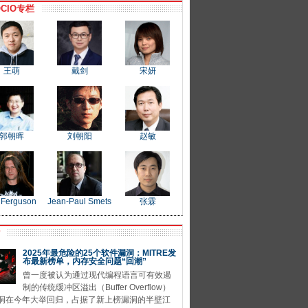
CIO专栏
王萌
戴剑
宋妍
郭朝晖
刘朝阳
赵敏
 Ferguson
Jean-Paul Smets
张霖
P
2025年最危险的25个软件漏洞：MITRE发
布最新榜单，内存安全问题“回潮”
曾一度被认为通过现代编程语言可有效遏
制的传统缓冲区溢出（Buffer Overflow）
洞在今年大举回归，占据了新上榜漏洞的半壁江