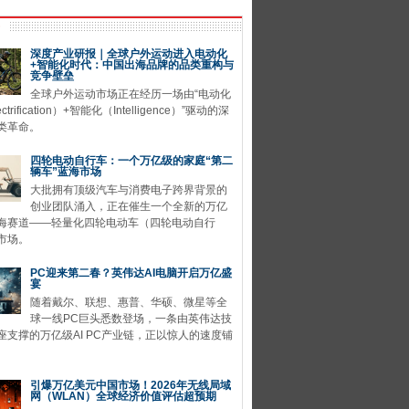
深度产业研报｜全球户外运动进入电动化
+智能化时代：中国出海品牌的品类重构与
竞争壁垒
全球户外运动市场正在经历一场由“电动化
ctrification）+智能化（Intelligence）”驱动的深
类革命。
四轮电动自行车：一个万亿级的家庭“第二
辆车”蓝海市场
大批拥有顶级汽车与消费电子跨界背景的
创业团队涌入，正在催生一个全新的万亿
海赛道——轻量化四轮电动车（四轮电动自行
市场。
PC迎来第二春？英伟达AI电脑开启万亿盛
宴
随着戴尔、联想、惠普、华硕、微星等全
球一线PC巨头悉数登场，一条由英伟达技
座支撑的万亿级AI PC产业链，正以惊人的速度铺
引爆万亿美元中国市场！2026年无线局域
网（WLAN）全球经济价值评估超预期