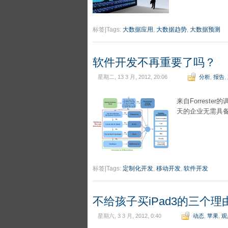
标签|Tags:
大数据应用
,
大数据趋势
,
大数据预测
软件开发不再重要了吗？
星期二, 13 3 月, 2012, 20:06
分析
,
报告
,
来自Forrest
天的企业无需具
标签|Tags:
定制化开发
,
移动开发
,
软件开发
不给孩子买iPad3的三个理
星期六, 3 3 月, 2012, 0:40
动态
,
苹果
,
观