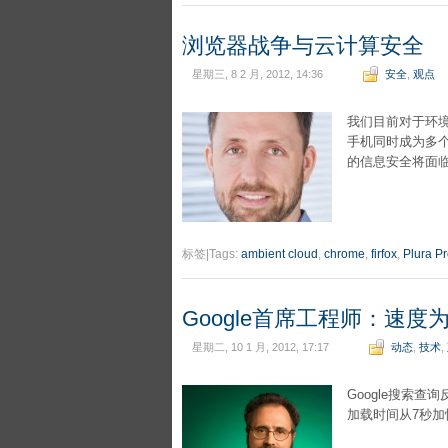
浏览器战争与云计算安全
星期三, 8 2 月, 2012, 14:36
安全
,
观点
我们目前对于环
手机同时成为多
的信息安全将面
标签|Tags:
ambient cloud
,
chrome
,
firfox
,
Plura P
Google首席工程师：速度
星期二, 10 1 月, 2012, 17:17
动态
,
技术
,
Google搜索查询
加载时间从7秒加快