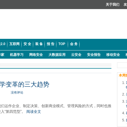
关于我们
友
2.0
互联网
安 全
装 备
报 告
TOP
会 务
学家
机器学习
网络安全
大数据应用
云安全
安全报告
移动安全
本周
学变革的三大趋势
没有评论
我们运作企业、制定决策、创新商业模式、管理风险的方式，同时也推
入“第四范型”。
阅读全文