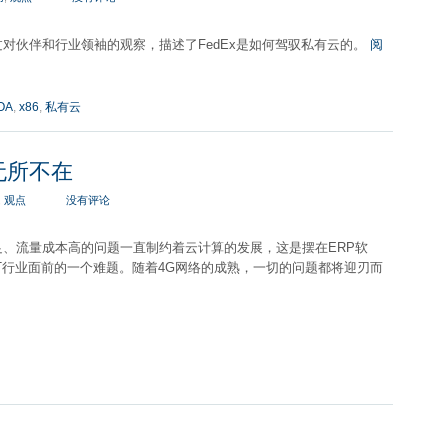
er通过对伙伴和行业领袖的观察，描述了FedEx是如何驾驭私有云的。
阅
OA
,
x86
,
私有云
无所不在
,
观点
没有评论
足、流量成本高的问题一直制约着云计算的发展，这是摆在ERP软
T行业面前的一个难题。随着4G网络的成熟，一切的问题都将迎刃而