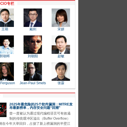
CIO专栏
王萌
戴剑
宋妍
郭朝晖
刘朝阳
赵敏
 Ferguson
Jean-Paul Smets
张霖
P
2025年最危险的25个软件漏洞：MITRE发
布最新榜单，内存安全问题“回潮”
曾一度被认为通过现代编程语言可有效遏
制的传统缓冲区溢出（Buffer Overflow）
洞在今年大举回归，占据了新上榜漏洞的半壁江