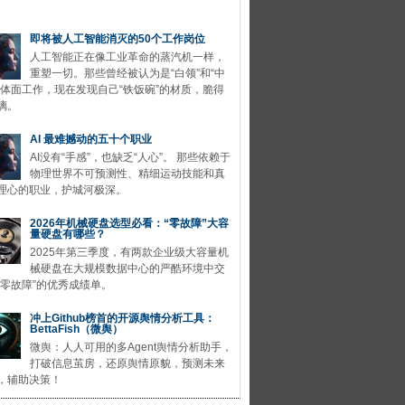
即将被人工智能消灭的50个工作岗位
人工智能正在像工业革命的蒸汽机一样，
重塑一切。那些曾经被认为是“白领”和“中
的体面工作，现在发现自己“铁饭碗”的材质，脆得
璃。
AI 最难撼动的五十个职业
AI没有“手感”，也缺乏“人心”。 那些依赖于
物理世界不可预测性、精细运动技能和真
理心的职业，护城河极深。
2026年机械硬盘选型必看：“零故障”大容
量硬盘有哪些？
2025年第三季度，有两款企业级大容量机
械硬盘在大规模数据中心的严酷环境中交
“零故障”的优秀成绩单。
冲上Github榜首的开源舆情分析工具：
BettaFish（微舆）
微舆：人人可用的多Agent舆情分析助手，
打破信息茧房，还原舆情原貌，预测未来
，辅助决策！