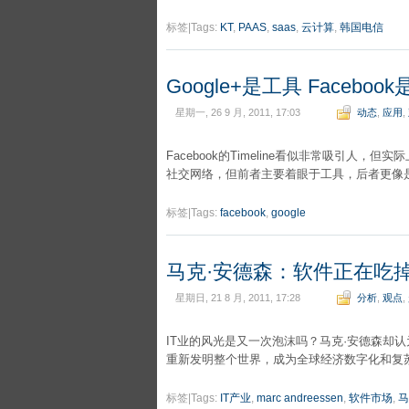
标签|Tags:
KT
,
PAAS
,
saas
,
云计算
,
韩国电信
Google+是工具 Faceboo
星期一, 26 9 月, 2011, 17:03
动态
,
应用
,
Facebook的Timeline看似非常吸引人，但
社交网络，但前者主要着眼于工具，后者更像
标签|Tags:
facebook
,
google
马克·安德森：软件正在吃
星期日, 21 8 月, 2011, 17:28
分析
,
观点
,
IT业的风光是又一次泡沫吗？马克·安德森却
重新发明整个世界，成为全球经济数字化和复
标签|Tags:
IT产业
,
marc andreessen
,
软件市场
,
马