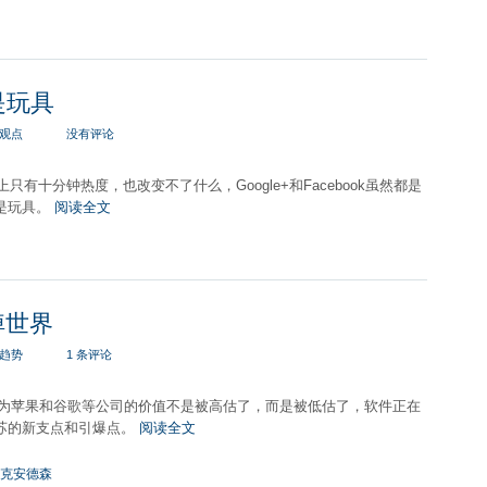
k是玩具
观点
没有评论
实际上只有十分钟热度，也改变不了什么，Google+和Facebook虽然都是
是玩具。
阅读全文
掉世界
趋势
1 条评论
认为苹果和谷歌等公司的价值不是被高估了，而是被低估了，软件正在
苏的新支点和引爆点。
阅读全文
克安德森