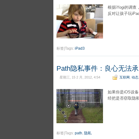
根据iYogi的
反对让孩子玩iPa
标签|Tags:
iPad3
Path隐私事件：良心无法
星期三, 15 2 月, 2012, 4:54
互联网
,
动态
如果你是iOS设
经把是否窃取隐
标签|Tags:
path
,
隐私