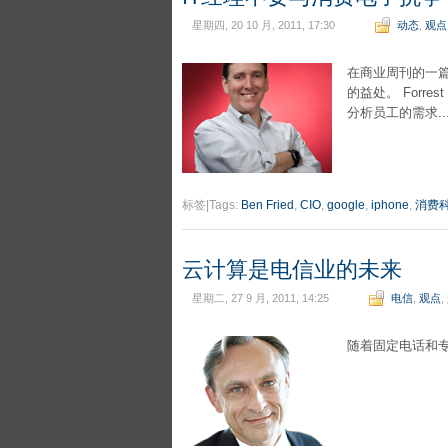
星期四, 20 10 月, 2011, 17:30
动态
,
观点
在商业周刊的一篇文章
的益处。 Forr
分析员工的需求..
标签|Tags:
Ben Fried
,
CIO
,
google
,
iphone
,
消费
云计算是电信业的未来
星期二, 27 9 月, 2011, 14:25
电信
,
观点
,
随着固定电话和