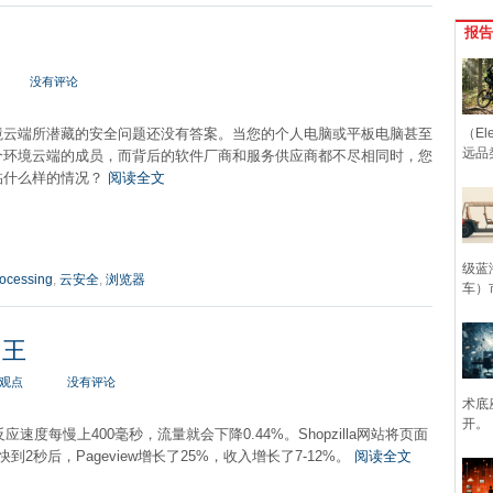
报告
没有评论
境云端所潜藏的安全问题还没有答案。当您的个人电脑或平板电脑甚至
（Ele
远品
个环境云端的成员，而背后的软件厂商和服务供应商都不尽相同时，您
临什么样的情况？
阅读全文
级蓝
rocessing
,
云安全
,
浏览器
车）
为王
观点
没有评论
术底
开。
反应速度每慢上400毫秒，流量就会下降0.44%。Shopzilla网站将页面
到2秒后，Pageview增长了25%，收入增长了7-12%。
阅读全文