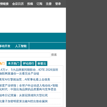
情链接
会议日历
投稿
订阅
注册
登录
移动开发
人工智能
搜索
热门
本月热门
评论排行
标签云
14万㎡、5大品牌展同期联动，IOTE 2026深圳
物联网展邀你一次看完全产业链
美军AI引擎闹油荒，AI军事化看上去很美
深度产业研报｜全球户外运动进入电动化+智能
化时代：中国出海品牌的品类重构与竞争壁垒
福奇日记泄漏：从新冠英雄到大型社死
抗量子加密明星算法被AI挖出致命漏洞