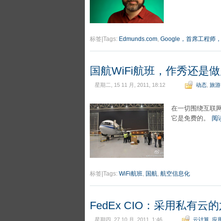
标签|Tags:
Edmunds.com
,
Google，首席工程师，霍
国航WiFi航班，作秀还是
星期二, 15 11 月, 2011, 18:12
动态
,
旅游
在一切围绕互联
它是免费的。
阅
标签|Tags:
WiFi航班
,
国航
,
航空信息化
FedEx CIO：采用私有云
星期四, 27 10 月, 2011, 1:46
云计算
,
应