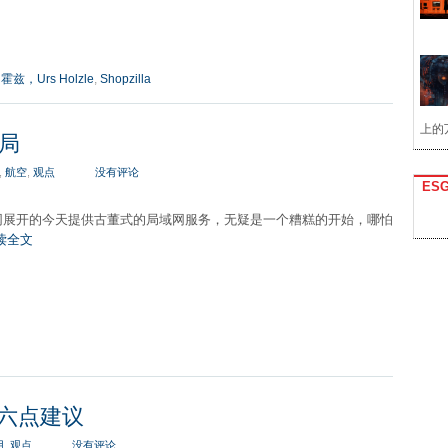
兹，Urs Holzle
,
Shopzilla
上的
做局
,
航空
,
观点
没有评论
ES
网展开的今天提供古董式的局域网服务，无疑是一个糟糕的开始，哪怕
读全文
的六点建议
用
,
观点
没有评论