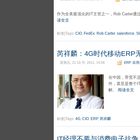
作为全美最顶尖的IT主管之一，Rob Cart
读全文
标签|Tags:
CIO
,
FedEx
,
Rob Carter
,
salesforce
,
S
芮祥麟：4G时代移动ERP
星期五, 21 10 月, 2011, 14:06
ERP
,
应用
在中国，带宽不
件，甚至是整个I
解。
阅读全文
标签|Tags:
4G
,
CIO
,
ERP
,
芮祥麟
IT经理不要与消费电子抗争