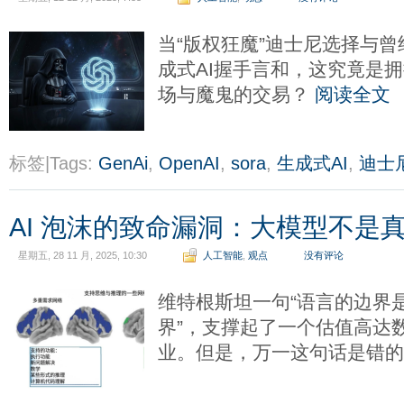
当“版权狂魔”迪士尼选择与曾
成式AI握手言和，这究竟是
场与魔鬼的交易？
阅读全文
标签|Tags:
GenAi
,
OpenAI
,
sora
,
生成式AI
,
迪士
AI 泡沫的致命漏洞：大模型不是
星期五, 28 11 月, 2025, 10:30
人工智能
,
观点
没有评论
维特根斯坦一句“语言的边界
界”，支撑起了一个估值高达
业。但是，万一这句话是错