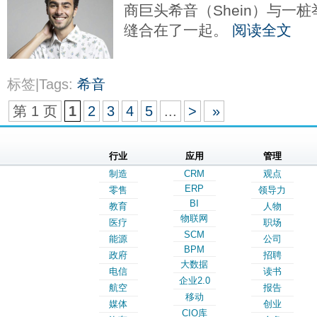
商巨头希音（Shein）与一
缝合在了一起。
阅读全文
标签|Tags:
希音
第 1 页
1
2
3
4
5
...
>
»
行业
应用
管理
制造
CRM
观点
ERP
零售
领导力
BI
教育
人物
物联网
医疗
职场
SCM
能源
公司
BPM
政府
招聘
大数据
电信
读书
企业2.0
航空
报告
移动
媒体
创业
CIO库