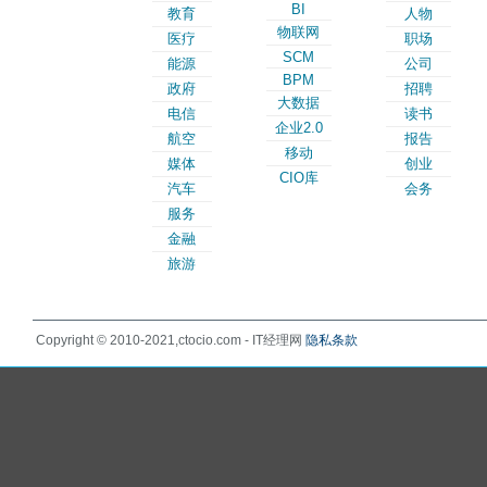
BI
教育
人物
物联网
医疗
职场
SCM
能源
公司
BPM
政府
招聘
大数据
电信
读书
企业2.0
航空
报告
移动
媒体
创业
CIO库
汽车
会务
服务
金融
旅游
Copyright © 2010-2021,ctocio.com - IT经理网
隐私条款