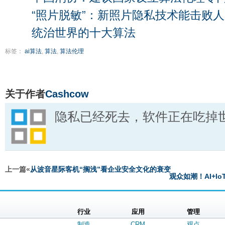
“照片脱敏”：新照片隐私技术能击败人
统治世界的十大算法
标签：
ai算法
,
算法
,
算法伦理
关于作者
Cashcow
隐私已经死去，软件正在吃掉
上一篇«
从波音星际客机“搁浅”看企业安全文化的衰变
观众如潮！AI+I
行业
应用
管理
制造
CRM
观点