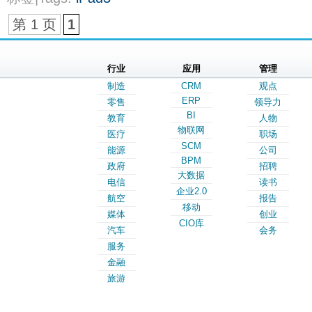
第 1 页
1
行业
应用
管理
制造
CRM
观点
ERP
零售
领导力
BI
教育
人物
物联网
医疗
职场
SCM
能源
公司
BPM
政府
招聘
大数据
电信
读书
企业2.0
航空
报告
移动
媒体
创业
CIO库
汽车
会务
服务
金融
旅游