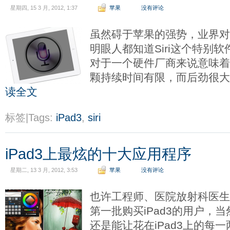
星期四, 15 3 月, 2012, 1:37
苹果
没有评论
虽然碍于苹果的强势，业界对S
明眼人都知道Siri这个特别
对于一个硬件厂商来说意味
颗持续时间有限，而后劲很
读全文
标签|Tags:
iPad3
,
siri
iPad3上最炫的十大应用程序
星期二, 13 3 月, 2012, 3:53
苹果
没有评论
也许工程师、医院放射科医
第一批购买iPad3的用户，
还是能让花在iPad3上的每