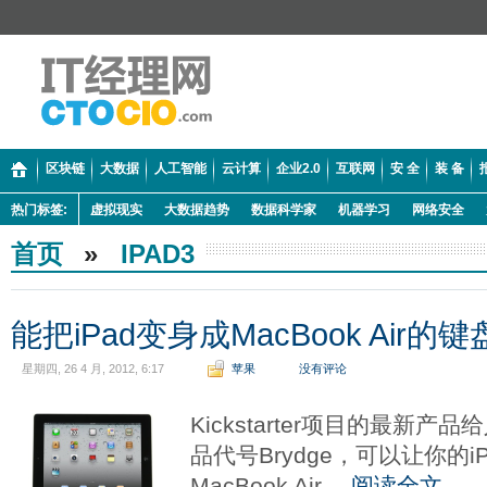
区块链
大数据
人工智能
云计算
企业2.0
互联网
安 全
装 备
热门标签:
虚拟现实
大数据趋势
数据科学家
机器学习
网络安全
首页
»
IPAD3
能把iPad变身成MacBook Air的键
星期四, 26 4 月, 2012, 6:17
苹果
没有评论
Kickstarter项目的最新
品代号Brydge，可以让你的i
MacBook Air。
阅读全文