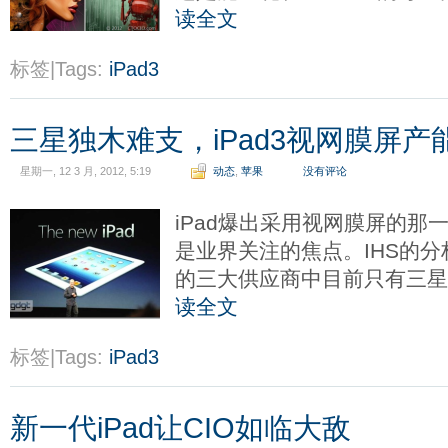
读全文
标签|Tags:
iPad3
三星独木难支，iPad3视网膜屏产
星期一, 12 3 月, 2012, 5:19
动态
,
苹果
没有评论
iPad爆出采用视网膜屏的那
是业界关注的焦点。IHS的分析师
的三大供应商中目前只有三星为
读全文
标签|Tags:
iPad3
新一代iPad让CIO如临大敌