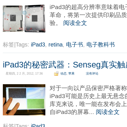
iPad3的超高分辨率意味着
革命，将第一次提供印刷品质
验。
阅读全文
标签|Tags:
iPad3
,
retina
,
电子书
,
电子教科书
iPad3的秘密武器：Senseg真实
星期四, 2 2 月, 2012, 17:36
动态
,
苹果
没有评论
对于一向以产品保密严格著称
iPad3可能是历史上最无悬
库克来说，唯一能在发布会
自iPad3的屏幕...
阅读全文
标签|Tags:
iPad3