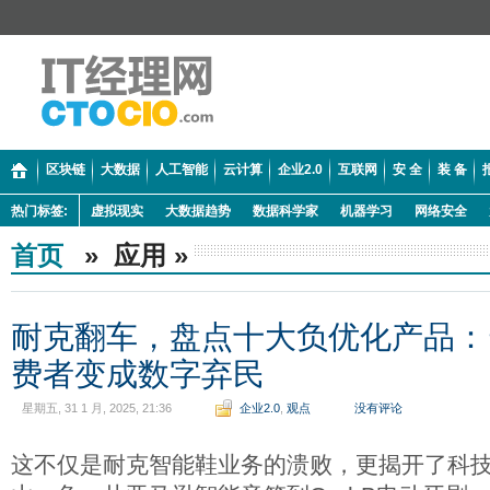
区块链
大数据
人工智能
云计算
企业2.0
互联网
安 全
装 备
热门标签:
虚拟现实
大数据趋势
数据科学家
机器学习
网络安全
首页
» 应用 »
耐克翻车，盘点十大负优化产品：
费者变成数字弃民
星期五, 31 1 月, 2025, 21:36
企业2.0
,
观点
没有评论
这不仅是耐克智能鞋业务的溃败，更揭开了科技