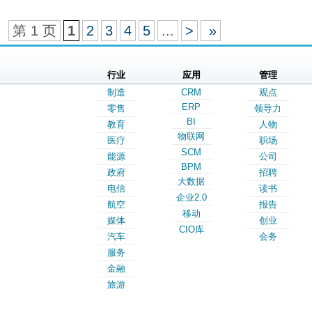
第 1 页
1
2
3
4
5
...
>
»
行业
应用
管理
制造
CRM
观点
ERP
零售
领导力
BI
教育
人物
物联网
医疗
职场
SCM
能源
公司
BPM
政府
招聘
大数据
电信
读书
企业2.0
航空
报告
移动
媒体
创业
CIO库
汽车
会务
服务
金融
旅游