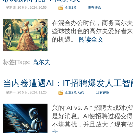
星期四, 20 6 月, 2024, 20:55
企业2.0
没有评论
在混合办公时代，商务高尔
些球技出色的高尔夫爱好者
的机遇。
阅读全文
标签|Tags:
高尔夫
当内卷遭遇AI：IT招聘爆发人工
星期一, 20 5 月, 2024, 11:25
企业2.0
,
动态
没有评论
兴的“AI vs. AI” 招聘大
是好消息。AI使招聘过程变
不堪其扰，并且放大了现有
文