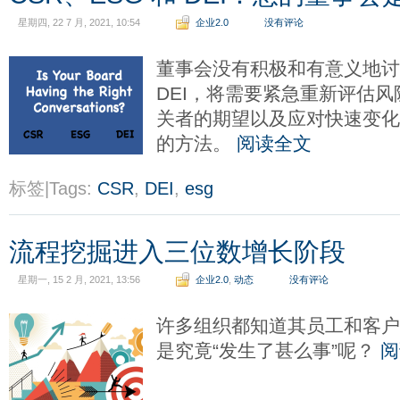
星期四, 22 7 月, 2021, 10:54
企业2.0
没有评论
董事会没有积极和有意义地讨论 
DEI，将需要紧急重新评估
关者的期望以及应对快速变
的方法。
阅读全文
标签|Tags:
CSR
,
DEI
,
esg
流程挖掘进入三位数增长阶段
星期一, 15 2 月, 2021, 13:56
企业2.0
,
动态
没有评论
许多组织都知道其员工和客
是究竟“发生了甚么事”呢？
阅