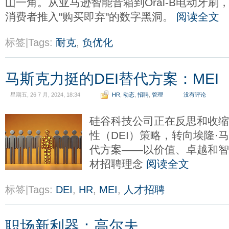
山一角。从亚马逊智能音箱到Oral-B电动牙
消费者推入"购买即弃"的数字黑洞。
阅读全文
标签|Tags:
耐克
,
负优化
马斯克力挺的DEI替代方案：MEI
星期五, 26 7 月, 2024, 18:34
HR
,
动态
,
招聘
,
管理
没有评论
硅谷科技公司正在反思和收
性（DEI）策略，转向埃隆·
代方案——以价值、卓越和智
材招聘理念
阅读全文
标签|Tags:
DEI
,
HR
,
MEI
,
人才招聘
职场新利器：高尔夫