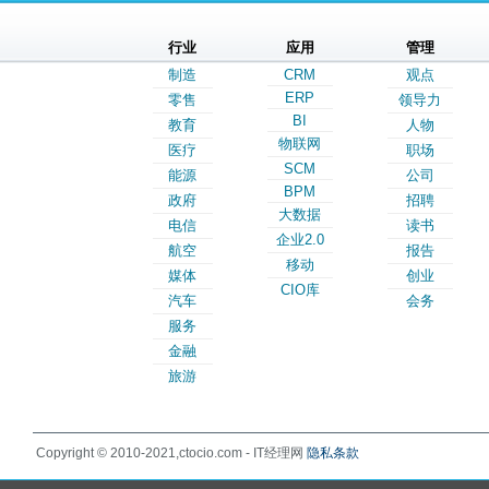
行业
应用
管理
制造
CRM
观点
ERP
零售
领导力
BI
教育
人物
物联网
医疗
职场
SCM
能源
公司
BPM
政府
招聘
大数据
电信
读书
企业2.0
航空
报告
移动
媒体
创业
CIO库
汽车
会务
服务
金融
旅游
Copyright © 2010-2021,ctocio.com - IT经理网
隐私条款