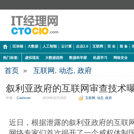
区块链
大数据
人工智能
云计算
企业2.0
互联网
安 全
装 备
热门标签:
虚拟现实
大数据趋势
数据科学家
机器学习
网络安全
首页
»
互联网
,
动态
,
政府
叙利亚政府的互联网审查技术
作者：
Cashcow
2014年02月26日
互联网
,
动态
,
政府
近日，根据泄露的叙利亚政府的互联
网络专家们首次揭开了一个威权体制