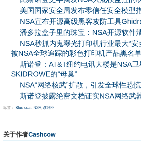
美国国家安全局发布零信任安全模型
NSA宣布开源高级黑客攻防工具Ghidr
潘多拉盒子里的珠宝：NSA开源软件
NSA秒抓内鬼曝光打印机行业最大“安
被NSA全球追踪的彩色打印机产品黑名
斯诺登：AT&T纽约电讯大楼是NSA
SKIDROWE的“母巢”
NSA“网络核武”扩散，引发全球性恐慌
斯诺登披露绝密文档证实NSA网络武
标签：
Blue coat
,
NSA
,
叙利亚
关于作者
Cashcow