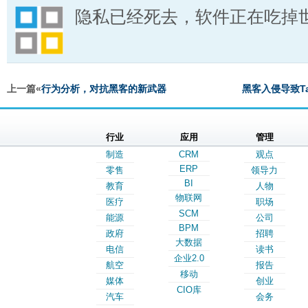
隐私已经死去，软件正在吃掉
上一篇«
行为分析，对抗黑客的新武器
黑客入侵导致T
行业
应用
管理
制造
CRM
观点
ERP
零售
领导力
BI
教育
人物
物联网
医疗
职场
SCM
能源
公司
BPM
政府
招聘
大数据
电信
读书
企业2.0
航空
报告
移动
媒体
创业
CIO库
汽车
会务