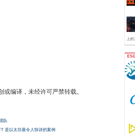
上的
ES
创或编译，未经许可严禁转载。
全团队
 实验：NFT 是以太坊最令人惊讶的案例