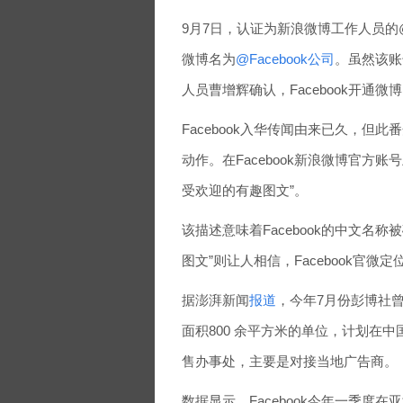
9月7日，认证为新浪微博工作人员的@
微博名为
@Facebook公司
。虽然该账
人员曹增辉确认，Facebook开通微
Facebook入华传闻由来已久，
动作。在Facebook新浪微博官方
受欢迎的有趣图文”。
该描述意味着Facebook的中文名称
图文”则让人相信，Facebook官微定
据澎湃新闻
报道
，今年7月份彭博社曾
面积800 余平方米的单位，计划在中
售办事处，主要是对接当地广告商。
数据显示，Facebook今年一季度在