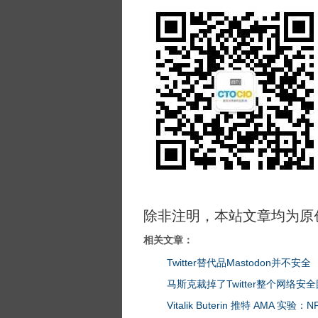
除非注明，本站文章均为原
相关文章：
Twitter替代品Mastodon并不安全
马斯克裁掉了Twitter整个网络安
Vitalik Buterin 推特 AMA