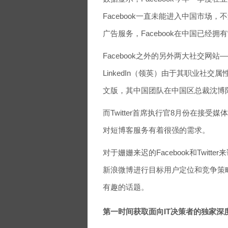
Facebook一直未能进入中国市场，
广告服务，Facebook在中国已经拥
Facebook之外的另外两大社交网站——T
LinkedIn（领英）由于其职业社交属
文版，其中国团队在中国区总裁沈博
而Twitter首席执行官8月份在接受
对短博客服务有着很强的需求。
对于姗姗来迟的Facebook和Twitte
新浪微博进行目标用户定位和竞争策
有趣的话题。
第一时间获取面向IT决策者的独家深度资