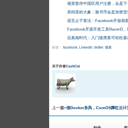
领英暂停中国区用户注册，会是下一个
房间里的大象：脸书币会是加密货
谣言止于算法：Facebook开放
Facebook开源开发工具Race
后真相时代：入门级黑客可轻松篡
标签：
facebook
,
LinkedIn
,
twitter
,
领英
关于作者
CashCat
上一篇«
借Docker东风，CoreOS蹿红云计
行业
应