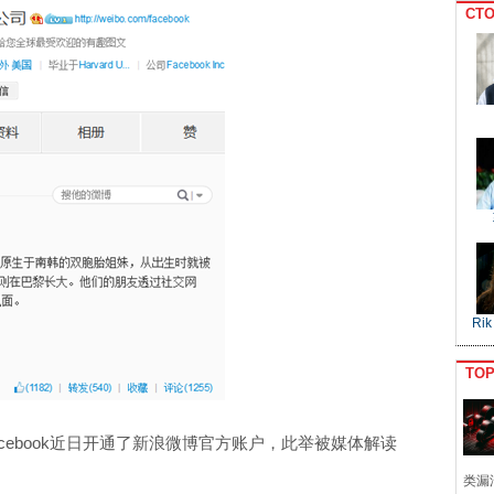
CTO
Rik
TO
cebook近日开通了新浪微博官方账户，此举被媒体解读
类漏