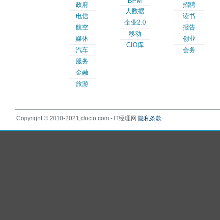
BPM
政府
招聘
大数据
电信
读书
企业2.0
航空
报告
移动
媒体
创业
CIO库
汽车
会务
服务
金融
旅游
Copyright © 2010-2021,ctocio.com - IT经理网
隐私条款