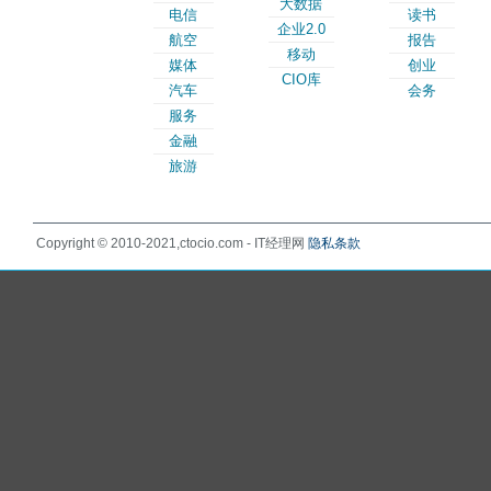
大数据
电信
读书
企业2.0
航空
报告
移动
媒体
创业
CIO库
汽车
会务
服务
金融
旅游
Copyright © 2010-2021,ctocio.com - IT经理网
隐私条款