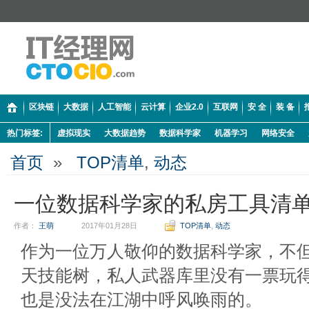
区块链
大数据
人工智能
云计算
企业2.0
互联网
安 全
装 备
热门标签:
虚拟现实
大数据趋势
数据科学家
机器学习
网络安全
首页
»
TOP清单
,
动态
一位数据科学家的私房工具清
作者：
王萌
2017年01月28日
TOP清单
,
动态
作为一位万人敬仰的数据科学家，不
天技能树，私人武器库里没有一票玩
也是没法在江湖中呼风唤雨的。