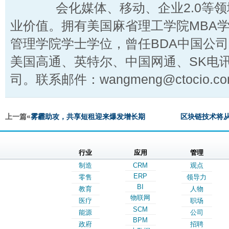
会化媒体、移动、企业2.0等
业价值。拥有美国麻省理工学院MBA
管理学院学士学位，曾任BDA中国公
美国高通、英特尔、中国网通、SK电
司。联系邮件：wangmeng@ctocio.co
上一篇«
雾霾助攻，共享短租迎来爆发增长期
区块链技术将
行业
应用
管理
制造
CRM
观点
ERP
零售
领导力
BI
教育
人物
物联网
医疗
职场
SCM
能源
公司
BPM
政府
招聘