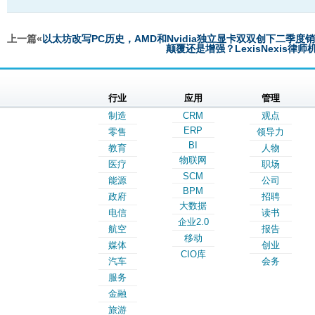
上一篇«
以太坊改写PC历史，AMD和Nvidia独立显卡双双创下二季度
颠覆还是增强？LexisNexis
行业
应用
管理
制造
CRM
观点
ERP
零售
领导力
BI
教育
人物
物联网
医疗
职场
SCM
能源
公司
BPM
政府
招聘
大数据
电信
读书
企业2.0
航空
报告
移动
媒体
创业
CIO库
汽车
会务
服务
金融
旅游