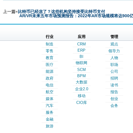
上一篇«
比特币已经凉了？这些机构坚持接受比特币支付
AR/VR未来五年市场预测报告：2022年AR市场规模将达900
行业
应用
管理
制造
CRM
观点
ERP
零售
领导力
BI
教育
人物
物联网
医疗
职场
SCM
能源
公司
BPM
政府
招聘
大数据
电信
读书
企业2.0
航空
报告
移动
媒体
创业
CIO库
汽车
会务
服务
金融
旅游