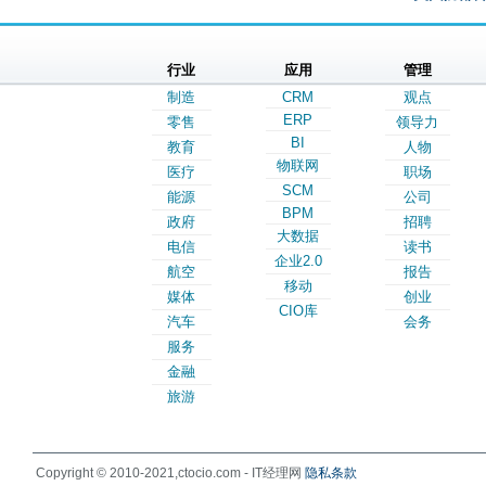
行业
应用
管理
制造
CRM
观点
ERP
零售
领导力
BI
教育
人物
物联网
医疗
职场
SCM
能源
公司
BPM
政府
招聘
大数据
电信
读书
企业2.0
航空
报告
移动
媒体
创业
CIO库
汽车
会务
服务
金融
旅游
Copyright © 2010-2021,ctocio.com - IT经理网
隐私条款