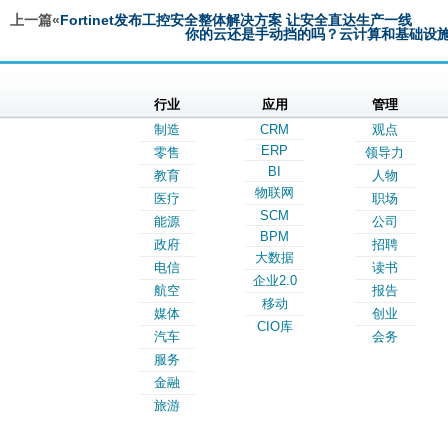
上一篇«
Fortinet发布工控安全整体解决方案 让安全直达生产一线
你的云还是手动挡的吗？云计算和基础设
行业
应用
管理
制造
CRM
观点
ERP
零售
领导力
BI
教育
人物
物联网
医疗
职场
SCM
能源
公司
BPM
政府
招聘
大数据
电信
读书
企业2.0
航空
报告
移动
媒体
创业
CIO库
汽车
会务
服务
金融
旅游