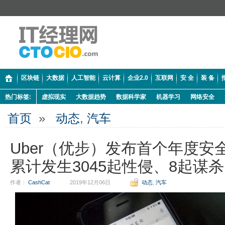
区块链
大数据
人工智能
云计算
企业2.0
互联网
安 全
装 备
热门标签:
虚拟现实
大数据趋势
数据科学家
机器学习
网络安全
首页
»
动态
,
汽车
Uber（优步）发布首个年度安全
累计发生3045起性侵、8起谋杀
作者：
CashCat
2019年12月06日
动态
,
汽车