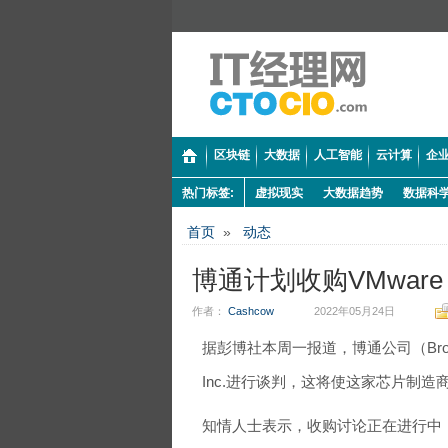
区块链
大数据
人工智能
云计算
企业
热门标签:
虚拟现实
大数据趋势
数据科
首页
»
动态
博通计划收购VMware
作者：
Cashcow
2022年05月24日
据彭博社本周一报道，博通公司（Broa
Inc.进行谈判，这将使这家芯片制
知情人士表示，收购讨论正在进行中