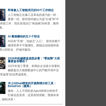
即将被人工智能消灭的50个工作岗位
人工智能正在像工业革命的蒸汽机一样，
重塑一切。那些曾经被认为是“白领”和“中
的体面工作，现在发现自己“铁饭碗”的材质，脆得
璃。
AI 最难撼动的五十个职业
AI没有“手感”，也缺乏“人心”。 那些依赖于
物理世界不可预测性、精细运动技能和真
理心的职业，护城河极深。
2026年机械硬盘选型必看：“零故障”大容
量硬盘有哪些？
2025年第三季度，有两款企业级大容量机
械硬盘在大规模数据中心的严酷环境中交
“零故障”的优秀成绩单。
冲上Github榜首的开源舆情分析工具：
BettaFish（微舆）
微舆：人人可用的多Agent舆情分析助手，
打破信息茧房，还原舆情原貌，预测未来
，辅助决策！