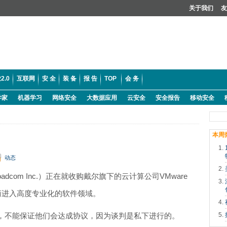
关于我们
友
2.0
互联网
安 全
装 备
报 告
TOP
会 务
学家
机器学习
网络安全
大数据应用
云安全
安全报告
移动安全
本周
动态
dcom Inc.）正在就收购戴尔旗下的云计算公司VMware
造商进入高度专业化的软件领域。
，不能保证他们会达成协议，因为谈判是私下进行的。