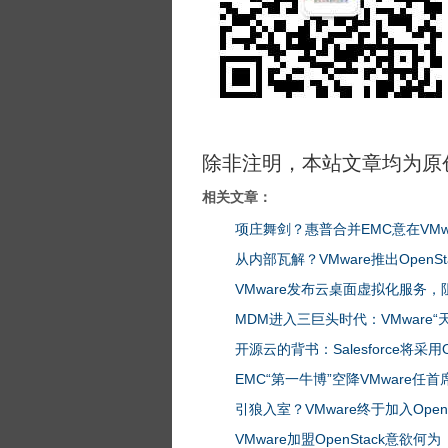
除非注明，本站文章均为原
相关文章：
项庄舞剑？惠普合并EMC意在VMw
从内部瓦解？VMware推出OpenS
VMware发布云桌面虚拟化服务
MDM进入三巨头时代：VMware“天
开源云的背书：Salesforce将采用Op
EMC“第一牛博”空降VMware任
引狼入室？VMware终于加入OpenS
VMware加盟OpenStack意欲何为