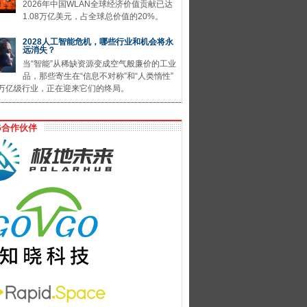
2026年中国WLAN全球经济价值贡献已达
1.08万亿美元，占全球总价值的20%。
2028人工智能危机，哪些行业和机会将永
远消失？
当“智能”从稀缺资源变成空气般廉价的工业
品，那些寄生在“信息不对称”和“人类惰性”
万亿级行业，正在迎来它们的终局。
G合作伙伴