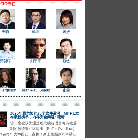
CIO专栏
王萌
戴剑
宋妍
郭朝晖
刘朝阳
赵敏
 Ferguson
Jean-Paul Smets
张霖
P
2025年最危险的25个软件漏洞：MITRE发
布最新榜单，内存安全问题“回潮”
曾一度被认为通过现代编程语言可有效遏
制的传统缓冲区溢出（Buffer Overflow）
洞在今年大举回归，占据了新上榜漏洞的半壁江