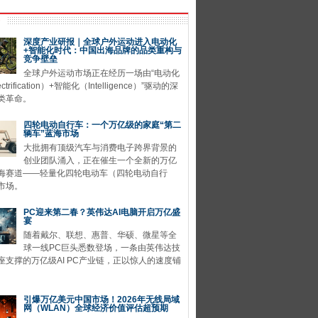
深度产业研报｜全球户外运动进入电动化
+智能化时代：中国出海品牌的品类重构与
竞争壁垒
全球户外运动市场正在经历一场由“电动化
ctrification）+智能化（Intelligence）”驱动的深
类革命。
四轮电动自行车：一个万亿级的家庭“第二
辆车”蓝海市场
大批拥有顶级汽车与消费电子跨界背景的
创业团队涌入，正在催生一个全新的万亿
海赛道——轻量化四轮电动车（四轮电动自行
市场。
PC迎来第二春？英伟达AI电脑开启万亿盛
宴
随着戴尔、联想、惠普、华硕、微星等全
球一线PC巨头悉数登场，一条由英伟达技
座支撑的万亿级AI PC产业链，正以惊人的速度铺
引爆万亿美元中国市场！2026年无线局域
网（WLAN）全球经济价值评估超预期