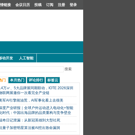
情链接
会议日历
投稿
订阅
注册
登录
移动开发
人工智能
搜索
热门
本月热门
评论排行
标签云
14万㎡、5大品牌展同期联动，IOTE 2026深圳
物联网展邀你一次看完全产业链
美军AI引擎闹油荒，AI军事化看上去很美
深度产业研报｜全球户外运动进入电动化+智能
化时代：中国出海品牌的品类重构与竞争壁垒
福奇日记泄漏：从新冠英雄到大型社死
抗量子加密明星算法被AI挖出致命漏洞