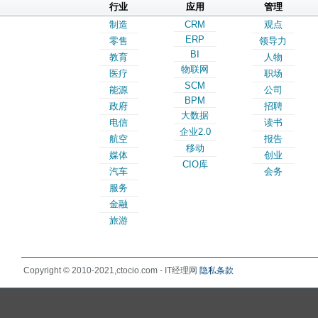
行业
应用
管理
制造
CRM
观点
ERP
零售
领导力
BI
教育
人物
物联网
医疗
职场
SCM
能源
公司
BPM
政府
招聘
大数据
电信
读书
企业2.0
航空
报告
移动
媒体
创业
CIO库
汽车
会务
服务
金融
旅游
Copyright © 2010-2021,ctocio.com - IT经理网
隐私条款