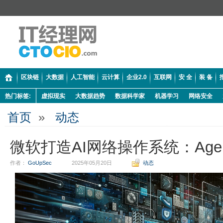
区块链
大数据
人工智能
云计算
企业2.0
互联网
安 全
装 备
热门标签:
虚拟现实
大数据趋势
数据科学家
机器学习
网络安全
首页
»
动态
微软打造AI网络操作系统：Agent
作者：
GoUpSec
2025年05月20日
动态