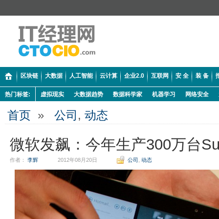
区块链
大数据
人工智能
云计算
企业2.0
互联网
安 全
装 备
热门标签:
虚拟现实
大数据趋势
数据科学家
机器学习
网络安全
首页
»
公司
,
动态
微软发飙：今年生产300万台Sur
作者：
李辉
2012年08月20日
公司
,
动态