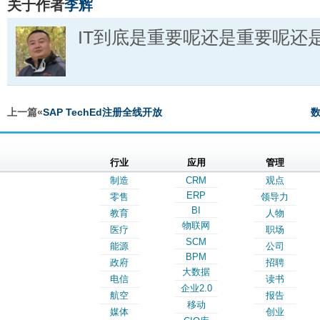
关于作者
李辉
IT到底是重要呢还是重要呢还
上一篇«
SAP TechEd注册全线开放
数
行业
应用
管理
制造
CRM
观点
ERP
零售
领导力
BI
教育
人物
物联网
医疗
职场
SCM
能源
公司
BPM
政府
招聘
大数据
电信
读书
企业2.0
航空
报告
移动
媒体
创业