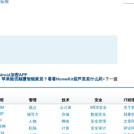
的应用
oid加密APP
苹果能否颠覆智能家居？看看HomeKit葫芦里卖什么药
»下一篇
用
管理
技术
安全
IT经
RM
观点
云计算
WEB安全
关于
RP
领导力
存储
数据安全
我要
I
人物
网络
安全管理
文章R
联网
职场
计算
安全审计
评论R
CM