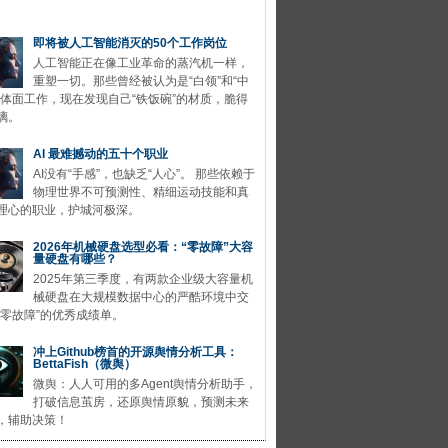
即将被人工智能消灭的50个工作岗位
人工智能正在像工业革命的蒸汽机一样，
重塑一切。那些曾经被认为是“白领”和“中
的体面工作，现在发现自己“铁饭碗”的材质，脆得
璃。
AI 最难撼动的五十个职业
AI没有“手感”，也缺乏“人心”。 那些依赖于
物理世界不可预测性、精细运动技能和真
理心的职业，护城河极深。
2026年机械硬盘选型必看：“零故障”大容
量硬盘有哪些？
2025年第三季度，有两款企业级大容量机
械硬盘在大规模数据中心的严酷环境中交
“零故障”的优秀成绩单。
冲上Github榜首的开源舆情分析工具：
BettaFish（微舆）
微舆：人人可用的多Agent舆情分析助手，
打破信息茧房，还原舆情原貌，预测未来
，辅助决策！