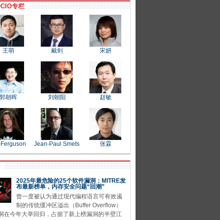
CIO专栏
王萌
戴剑
宋妍
郭朝晖
刘朝阳
赵敏
 Ferguson
Jean-Paul Smets
张霖
P
2025年最危险的25个软件漏洞：MITRE发
布最新榜单，内存安全问题“回潮”
曾一度被认为通过现代编程语言可有效遏
制的传统缓冲区溢出（Buffer Overflow）
洞在今年大举回归，占据了新上榜漏洞的半壁江