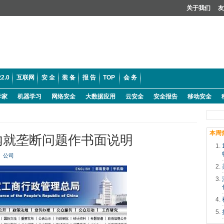
关于我们
友
2.0
互联网
安 全
装 备
报 告
TOP
会 务
学家
机器学习
网络安全
大数据应用
云安全
安全报告
移动安全
本周
内就垄断问题作书面说明
公司