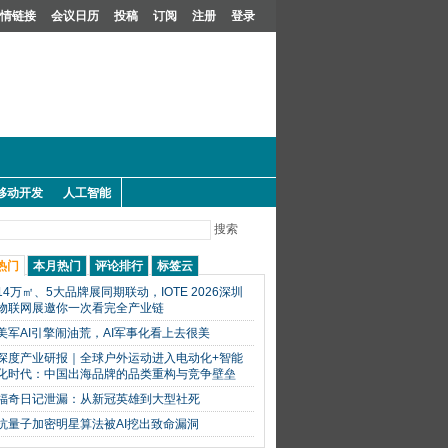
情链接
会议日历
投稿
订阅
注册
登录
移动开发
人工智能
搜索
热门
本月热门
评论排行
标签云
14万㎡、5大品牌展同期联动，IOTE 2026深圳
物联网展邀你一次看完全产业链
美军AI引擎闹油荒，AI军事化看上去很美
深度产业研报｜全球户外运动进入电动化+智能
化时代：中国出海品牌的品类重构与竞争壁垒
福奇日记泄漏：从新冠英雄到大型社死
抗量子加密明星算法被AI挖出致命漏洞