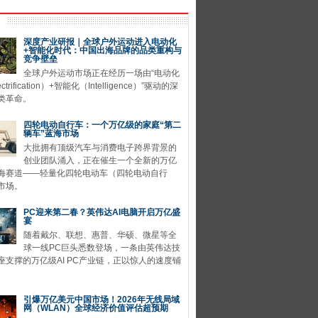
深度产业研报｜全球户外运动进入电动化
+智能化时代：中国出海品牌的品类重构与
竞争壁垒
全球户外运动市场正在经历一场由“电动化
ctrification）+智能化（Intelligence）”驱动的深
类革命。
四轮电动自行车：一个万亿级的家庭“第二
辆车”蓝海市场
大批拥有顶级汽车与消费电子跨界背景的
创业团队涌入，正在催生一个全新的万亿
海赛道——轻量化四轮电动车（四轮电动自行
市场。
PC迎来第二春？英伟达AI电脑开启万亿盛
宴
随着戴尔、联想、惠普、华硕、微星等全
球一线PC巨头悉数登场，一条由英伟达技
座支撑的万亿级AI PC产业链，正以惊人的速度铺
引爆万亿美元中国市场！2026年无线局域
网（WLAN）全球经济价值评估超预期