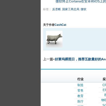
微软终止Cortana在安卓和iOS上
标签：
反垄断
,
国家工商总局
,
微软
关于作者
CashCat
上一篇«
好莱坞裸照日，推荐五款最好的Andr
行业
应
制造
C
E
零售
B
教育
物
医疗
S