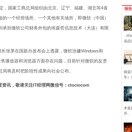
》规定，国家工商总局组织由北京、辽宁、福建、湖北等4省
报告
陆的一个经营场所、一个其他有关场所，即微软（中国）
和承担微软公司财务外包的埃森哲信息技术（大连）有限
（Ele
远品
局局长张茅在国新办发布会上透露，微软涉嫌Windows和
、在发售播放器和浏览器方面存在问题，目前针对微软的反垄
总局将及时把阶段性成果向社会公布。
级蓝
车）
讯，敬请关注IT经理网微信号：ctociocom
术底
开。