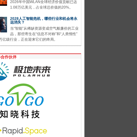
2026年中国WLAN全球经济价值贡献已达
1.08万亿美元，占全球总价值的20%。
2028人工智能危机，哪些行业和机会将永
远消失？
当“智能”从稀缺资源变成空气般廉价的工业
品，那些寄生在“信息不对称”和“人类惰性”
万亿级行业，正在迎来它们的终局。
G合作伙伴