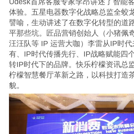
Udesk首席客服专家李昂讲述了智能
体验。五星电器数字化战略总监全蛟龙
譬喻，生动讲述了在数字化转型的道
平那些坑。匠品营销创始人（小猪佩
汪汪队等 IP 运营大咖）李雷从IP时
有、IP时代传播先行、IP战略赋能四
转IP时代下的品牌。快乐柠檬资讯总
柠檬智慧餐厅革新之路，以科技打造
貌。