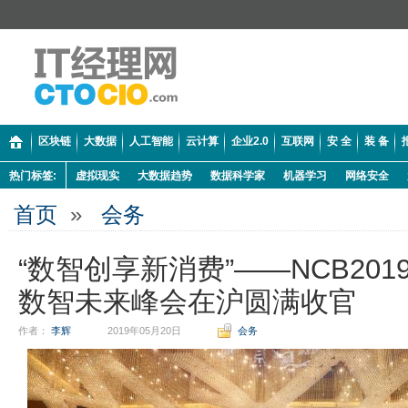
区块链
大数据
人工智能
云计算
企业2.0
互联网
安 全
装 备
热门标签:
虚拟现实
大数据趋势
数据科学家
机器学习
网络安全
首页
»
会务
“数智创享新消费”——NCB201
数智未来峰会在沪圆满收官
作者：
李辉
2019年05月20日
会务