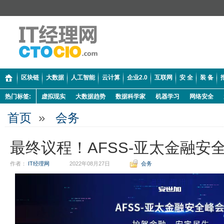
区块链
大数据
人工智能
云计算
企业2.0
互联网
安 全
装 备
热门标签:
虚拟现实
大数据趋势
数据科学家
机器学习
网络安全
首页
»
会务
最终议程！AFSS-亚太金融安全
作者：
IT经理网
2022年08月27日
会务