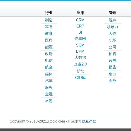
行业
应用
管理
制造
CRM
观点
ERP
零售
领导力
BI
教育
人物
物联网
医疗
职场
SCM
能源
公司
BPM
政府
招聘
大数据
电信
读书
企业2.0
航空
报告
移动
媒体
创业
CIO库
汽车
会务
服务
金融
旅游
Copyright © 2010-2021,ctocio.com - IT经理网
隐私条款