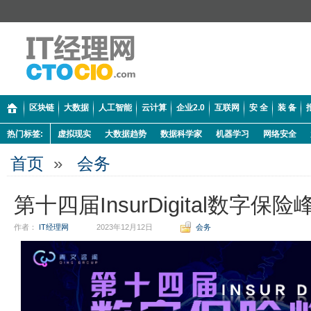
区块链
大数据
人工智能
云计算
企业2.0
互联网
安 全
装 备
热门标签:
虚拟现实
大数据趋势
数据科学家
机器学习
网络安全
首页
»
会务
第十四届InsurDigital数字保险
作者：
IT经理网
2023年12月12日
会务