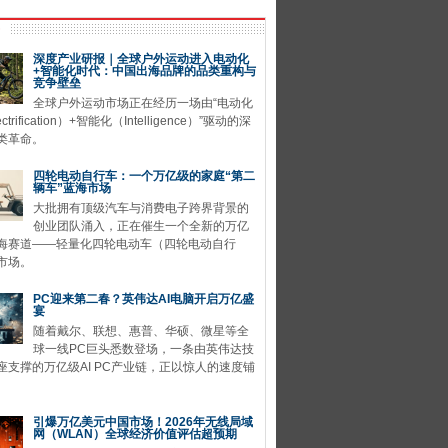
深度产业研报｜全球户外运动进入电动化
+智能化时代：中国出海品牌的品类重构与
竞争壁垒
全球户外运动市场正在经历一场由“电动化
ctrification）+智能化（Intelligence）”驱动的深
类革命。
四轮电动自行车：一个万亿级的家庭“第二
辆车”蓝海市场
大批拥有顶级汽车与消费电子跨界背景的
创业团队涌入，正在催生一个全新的万亿
海赛道——轻量化四轮电动车（四轮电动自行
市场。
PC迎来第二春？英伟达AI电脑开启万亿盛
宴
随着戴尔、联想、惠普、华硕、微星等全
球一线PC巨头悉数登场，一条由英伟达技
座支撑的万亿级AI PC产业链，正以惊人的速度铺
引爆万亿美元中国市场！2026年无线局域
网（WLAN）全球经济价值评估超预期