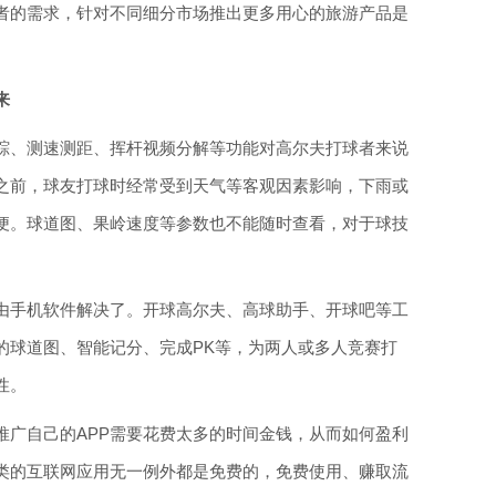
者的需求，针对不同细分市场推出更多用心的旅游产品是
来
踪、测速测距、挥杆视频分解等功能对高尔夫打球者来说
之前，球友打球时经常受到天气等客观因素影响，下雨或
便。球道图、果岭速度等参数也不能随时查看，对于球技
由手机软件解决了。开球高尔夫、高球助手、开球吧等工
的球道图、智能记分、完成PK等，为两人或多人竞赛打
性。
推广自己的APP需要花费太多的时间金钱，从而如何盈利
类的互联网应用无一例外都是免费的，免费使用、赚取流