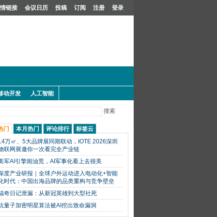
情链接
会议日历
投稿
订阅
注册
登录
移动开发
人工智能
搜索
热门
本月热门
评论排行
标签云
14万㎡、5大品牌展同期联动，IOTE 2026深圳
物联网展邀你一次看完全产业链
美军AI引擎闹油荒，AI军事化看上去很美
深度产业研报｜全球户外运动进入电动化+智能
化时代：中国出海品牌的品类重构与竞争壁垒
福奇日记泄漏：从新冠英雄到大型社死
抗量子加密明星算法被AI挖出致命漏洞