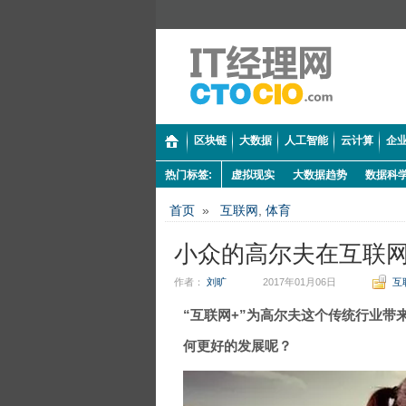
区块链
大数据
人工智能
云计算
企业
热门标签:
虚拟现实
大数据趋势
数据科
首页
»
互联网
,
体育
小众的高尔夫在互联
作者：
刘旷
2017年01月06日
互
“互联网+”为高尔夫这个传统行业带
何更好的发展呢？