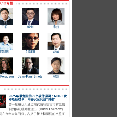
CIO专栏
王萌
戴剑
宋妍
郭朝晖
刘朝阳
赵敏
 Ferguson
Jean-Paul Smets
张霖
P
2025年最危险的25个软件漏洞：MITRE发
布最新榜单，内存安全问题“回潮”
曾一度被认为通过现代编程语言可有效遏
制的传统缓冲区溢出（Buffer Overflow）
洞在今年大举回归，占据了新上榜漏洞的半壁江