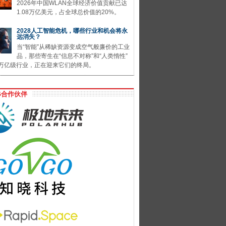
2026年中国WLAN全球经济价值贡献已达
1.08万亿美元，占全球总价值的20%。
2028人工智能危机，哪些行业和机会将永
远消失？
当“智能”从稀缺资源变成空气般廉价的工业
品，那些寄生在“信息不对称”和“人类惰性”
万亿级行业，正在迎来它们的终局。
G合作伙伴