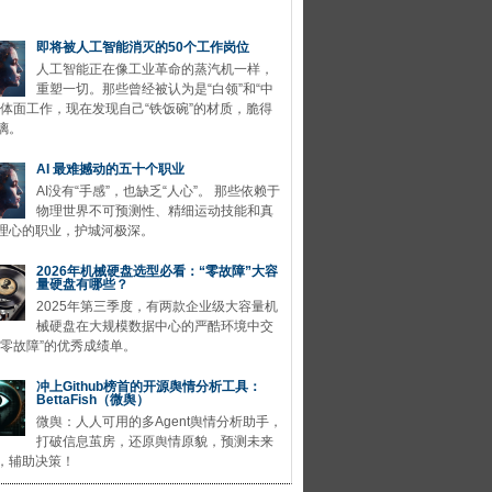
即将被人工智能消灭的50个工作岗位
人工智能正在像工业革命的蒸汽机一样，
重塑一切。那些曾经被认为是“白领”和“中
的体面工作，现在发现自己“铁饭碗”的材质，脆得
璃。
AI 最难撼动的五十个职业
AI没有“手感”，也缺乏“人心”。 那些依赖于
物理世界不可预测性、精细运动技能和真
理心的职业，护城河极深。
2026年机械硬盘选型必看：“零故障”大容
量硬盘有哪些？
2025年第三季度，有两款企业级大容量机
械硬盘在大规模数据中心的严酷环境中交
“零故障”的优秀成绩单。
冲上Github榜首的开源舆情分析工具：
BettaFish（微舆）
微舆：人人可用的多Agent舆情分析助手，
打破信息茧房，还原舆情原貌，预测未来
，辅助决策！