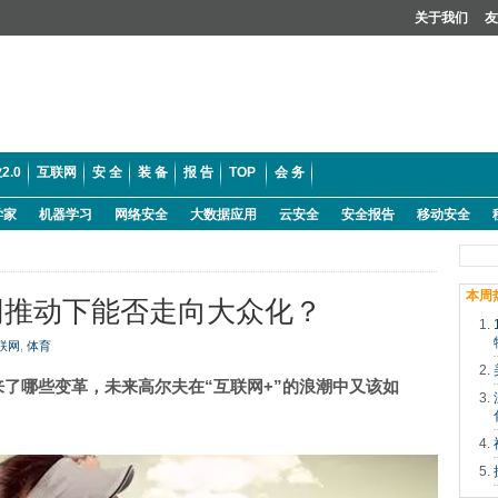
关于我们
友
2.0
互联网
安 全
装 备
报 告
TOP
会 务
学家
机器学习
网络安全
大数据应用
云安全
安全报告
移动安全
本周
网推动下能否走向大众化？
联网
,
体育
来了哪些变革，未来高尔夫在“互联网+”的浪潮中又该如