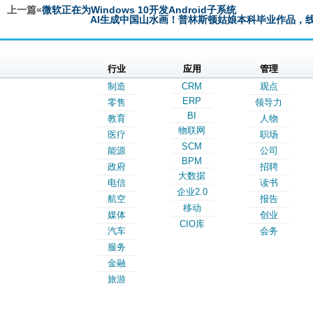
上一篇«
微软正在为Windows 10开发Android子系统
AI生成中国山水画！普林斯顿姑娘本科毕业作品，
行业
应用
管理
制造
CRM
观点
ERP
零售
领导力
BI
教育
人物
物联网
医疗
职场
SCM
能源
公司
BPM
政府
招聘
大数据
电信
读书
企业2.0
航空
报告
移动
媒体
创业
CIO库
汽车
会务
服务
金融
旅游