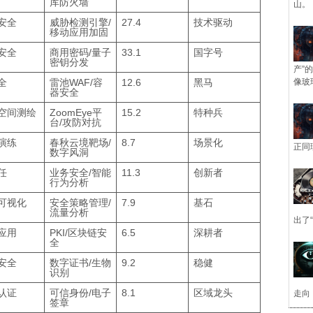
库防火墙
山。
安全
威胁检测引擎/
27.4
技术驱动
移动应用加固
安全
商用密码/量子
33.1
国字号
密钥分发
产”
全
雷池WAF/容
12.6
黑马
像玻
器安全
空间测绘
ZoomEye平
15.2
特种兵
台/攻防对抗
演练
春秋云境靶场/
8.7
场景化
正同
数字风洞
任
业务安全/智能
11.3
创新者
行为分析
可视化
安全策略管理/
7.9
基石
流量分析
出了
应用
PKI/区块链安
6.5
深耕者
全
安全
数字证书/生物
9.2
稳健
识别
认证
可信身份/电子
8.1
区域龙头
走向
签章