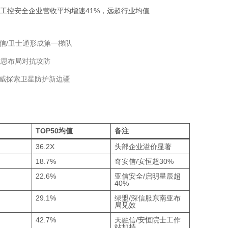
等工控安全企业营收平均增速41%，远超行业均值
信/卫士通形成第一梯队
拓尔思布局对抗攻防
网威探索卫星防护新边疆
TOP50均值
备注
36.2X
头部企业溢价显著
18.7%
奇安信/安恒超30%
22.6%
亚信安全/启明星辰超
40%
29.1%
绿盟/深信服东南亚布
局见效
42.7%
天融信/安恒院士工作
站加持