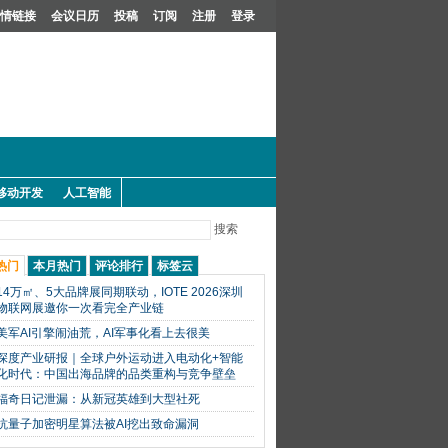
情链接
会议日历
投稿
订阅
注册
登录
移动开发
人工智能
搜索
热门
本月热门
评论排行
标签云
14万㎡、5大品牌展同期联动，IOTE 2026深圳
物联网展邀你一次看完全产业链
美军AI引擎闹油荒，AI军事化看上去很美
深度产业研报｜全球户外运动进入电动化+智能
化时代：中国出海品牌的品类重构与竞争壁垒
福奇日记泄漏：从新冠英雄到大型社死
抗量子加密明星算法被AI挖出致命漏洞