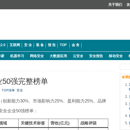
关于我们
友
2.0
互联网
安 全
装 备
报 告
TOP
会 务
学家
机器学习
网络安全
大数据应用
云安全
安全报告
移动安全
本周
业50强完整榜单
TOP清单
,
安全
创新能力30%、市场影响力25%、盈利能力25%、品牌
络安全企业50强榜单：
领域
关键技术标签
营收(亿元)
战略评级