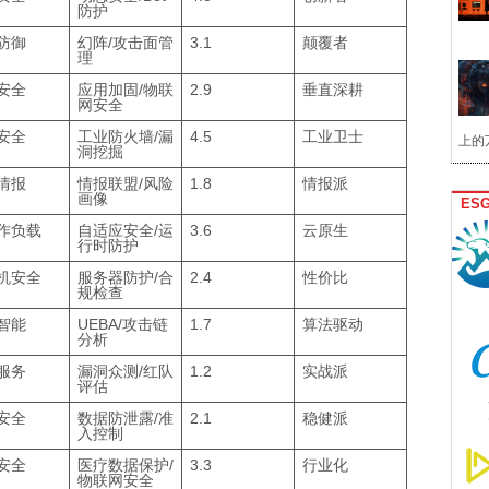
防护
防御
幻阵/攻击面管
3.1
颠覆者
理
安全
应用加固/物联
2.9
垂直深耕
网安全
安全
工业防火墙/漏
4.5
工业卫士
上的
洞挖掘
情报
情报联盟/风险
1.8
情报派
画像
ES
作负载
自适应安全/运
3.6
云原生
行时防护
机安全
服务器防护/合
2.4
性价比
规检查
智能
UEBA/攻击链
1.7
算法驱动
分析
服务
漏洞众测/红队
1.2
实战派
评估
安全
数据防泄露/准
2.1
稳健派
入控制
安全
医疗数据保护/
3.3
行业化
物联网安全