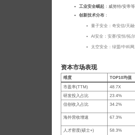
工业安全崛起
：威努特/安帝
创新技术分布
：
量子安全：奇安信/天融
AI安全：安赛/安恒/
太空安全：绿盟/中科
资本市场表现
维度
TOP10均值
市盈率(TTM)
48.7X
研发投入占比
23.4%
信创收入占比
34.2%
海外营收增速
67.3%
人才密度(硕士+)
58.3%