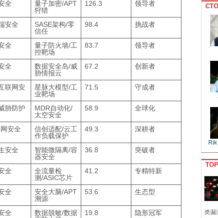
安全
量子加密/APT
126.3
领导者
CTO
狩猎
端安全
SASE架构/零
98.4
挑战者
信任
安全
量子防火墙/工
83.7
领导者
控靶场
安全
数据安全岛/威
67.2
创新者
胁情报云
互联网安
星脉大模型/工
71.5
守成者
业靶场
威胁防护
MDR自动化/
58.9
全球化
太空安全
云网安全
信创适配/云工
49.3
深耕者
作负载保护
Rik
生安全
智能微隔离/容
36.8
突破者
器安全
TO
安全
全流量检
41.2
专精特新
测/ASIC芯片
安全
安全大脑/APT
53.6
生态型
溯源
安全
数据脱敏/数据
19.8
隐形冠军
类漏