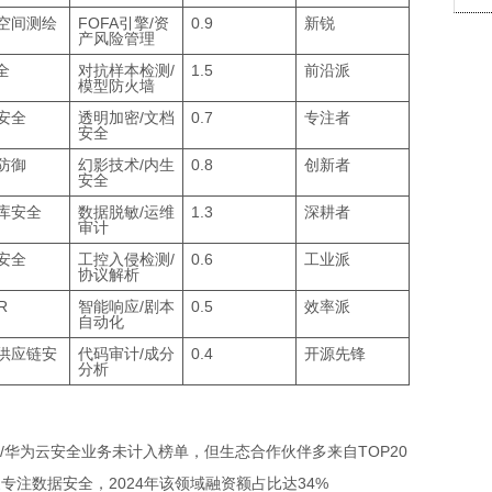
空间测绘
FOFA引擎/资
0.9
新锐
产风险管理
全
对抗样本检测/
1.5
前沿派
模型防火墙
安全
透明加密/文档
0.7
专注者
安全
防御
幻影技术/内生
0.8
创新者
安全
库安全
数据脱敏/运维
1.3
深耕者
审计
安全
工控入侵检测/
0.6
工业派
协议解析
R
智能响应/剧本
0.5
效率派
自动化
供应链安
代码审计/成分
0.4
开源先锋
分析
云/华为云安全业务未计入榜单，但生态合作伙伴多来自TOP20
6家专注数据安全，2024年该领域融资额占比达34%