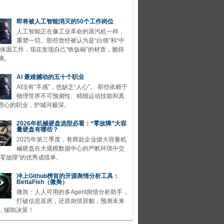
即将被人工智能消灭的50个工作岗位
人工智能正在像工业革命的蒸汽机一样，
重塑一切。那些曾经被认为是“白领”和“中
的体面工作，现在发现自己“铁饭碗”的材质，脆得
璃。
AI 最难撼动的五十个职业
AI没有“手感”，也缺乏“人心”。 那些依赖于
物理世界不可预测性、精细运动技能和真
理心的职业，护城河极深。
2026年机械硬盘选型必看：“零故障”大容
量硬盘有哪些？
2025年第三季度，有两款企业级大容量机
械硬盘在大规模数据中心的严酷环境中交
“零故障”的优秀成绩单。
冲上Github榜首的开源舆情分析工具：
BettaFish（微舆）
微舆：人人可用的多Agent舆情分析助手，
打破信息茧房，还原舆情原貌，预测未来
，辅助决策！