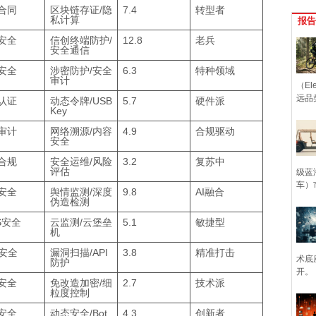
合同
区块链存证/隐
7.4
转型者
私计算
报告
安全
信创终端防护/
12.8
老兵
安全通信
安全
涉密防护/安全
6.3
特种领域
审计
（Ele
远品
认证
动态令牌/USB
5.7
硬件派
Key
审计
网络溯源/内容
4.9
合规驱动
安全
合规
安全运维/风险
3.2
复苏中
评估
级蓝
车）
安全
舆情监测/深度
9.8
AI融合
伪造检测
S安全
云监测/云堡垒
5.1
敏捷型
机
b安全
漏洞扫描/API
3.8
精准打击
术底
防护
开。
安全
免改造加密/细
2.7
技术派
粒度控制
安全
动态安全/Bot
4.3
创新者