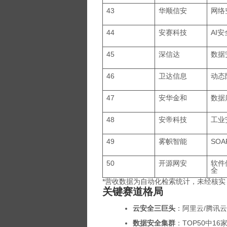
43
华顺信安
网络
44
安赛科技
AI安
45
深信达
数据
46
卫达信息
动态
47
安华金和
数据
48
安帝科技
工业
49
雾帜智能
SOA
50
开源网安
软件
全
*营收数据为自动化检索统计，未经核实
关键赛道格局
云安全三巨头
：阿里云/腾讯
数据安全集群
：TOP50中1