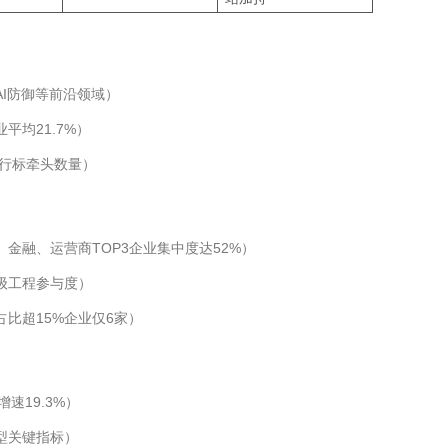
I防御等前沿领域）
平均21.7%）
/行标牵头数量）
金融、运营商TOP3企业集中度达52%）
级工程参与度）
比超15%企业仅6家）
增速19.3%）
型关键指标）