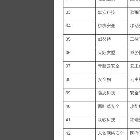
33
默安科技
欺骗
34
梆梆安全
移动
35
威努特
工控
36
天际友盟
威胁
37
青藤云安全
云工
38
安全狗
云主
39
瀚思科技
安全
40
四叶草安全
攻防
41
联软科技
终端
42
东软网络安全
医疗