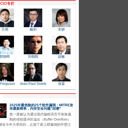
CIO专栏
王萌
戴剑
宋妍
郭朝晖
刘朝阳
赵敏
 Ferguson
Jean-Paul Smets
张霖
P
2025年最危险的25个软件漏洞：MITRE发
布最新榜单，内存安全问题“回潮”
曾一度被认为通过现代编程语言可有效遏
制的传统缓冲区溢出（Buffer Overflow）
洞在今年大举回归，占据了新上榜漏洞的半壁江