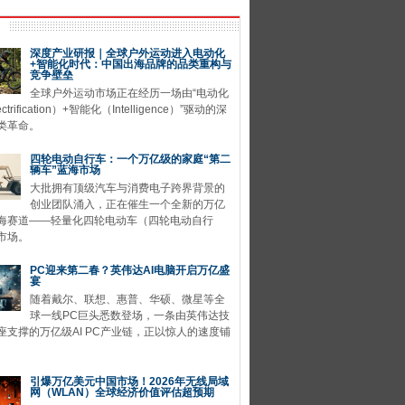
深度产业研报｜全球户外运动进入电动化
+智能化时代：中国出海品牌的品类重构与
竞争壁垒
全球户外运动市场正在经历一场由“电动化
ctrification）+智能化（Intelligence）”驱动的深
类革命。
四轮电动自行车：一个万亿级的家庭“第二
辆车”蓝海市场
大批拥有顶级汽车与消费电子跨界背景的
创业团队涌入，正在催生一个全新的万亿
海赛道——轻量化四轮电动车（四轮电动自行
市场。
PC迎来第二春？英伟达AI电脑开启万亿盛
宴
随着戴尔、联想、惠普、华硕、微星等全
球一线PC巨头悉数登场，一条由英伟达技
座支撑的万亿级AI PC产业链，正以惊人的速度铺
引爆万亿美元中国市场！2026年无线局域
网（WLAN）全球经济价值评估超预期