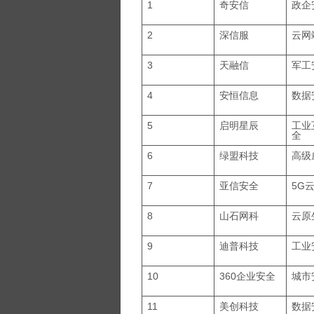
1
奇安信
政企
2
深信服
云网
3
天融信
军工
4
安恒信息
数据
5
启明星辰
工业
全
6
绿盟科技
高级
7
亚信安全
5G
8
山石网科
云原
9
迪普科技
工业
10
360企业安全
城市
11
美创科技
数据