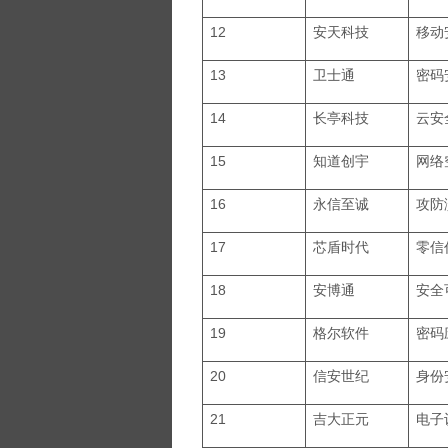
12
安天科技
移动
13
卫士通
密码
14
长亭科技
云安
15
知道创宇
网络
16
永信至诚
攻防
17
芯盾时代
零信
18
安博通
安全
19
格尔软件
密码
20
信安世纪
身份
21
吉大正元
电子