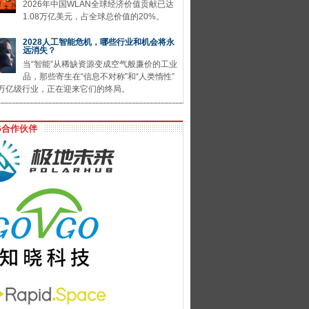
2026年中国WLAN全球经济价值贡献已达
1.08万亿美元，占全球总价值的20%。
2028人工智能危机，哪些行业和机会将永
远消失？
当“智能”从稀缺资源变成空气般廉价的工业
品，那些寄生在“信息不对称”和“人类惰性”
万亿级行业，正在迎来它们的终局。
G合作伙伴