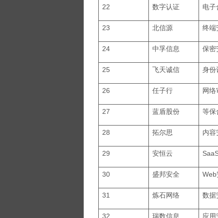
22
数字认证
电子
23
北信源
终端
24
中孚信息
保密
25
飞天诚信
身份
26
任子行
网络
27
蓝盾股份
等保
28
拓尔思
内容
29
安恒云
Saa
30
盛邦安全
We
31
炼石网络
数据
32
瑞数信息
应用