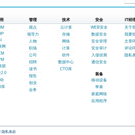
用
管理
技术
安全
IT经
RM
观点
云计算
WEB安全
关于
RP
领导力
存储
数据安全
我要
I
人物
网络
安全管理
文章R
联网
职场
计算
安全审计
评论R
CM
公司
软件
入侵侦测
隐私
PM
招聘
数据中心
通信安全
数据
读书
CTO库
2.0
装备
报告
动
移动设备
创业
O库
苹果
会务
家庭网络
应用程序
网
隐私条款