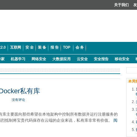
关于我们
友
2.0
互联网
安 全
装 备
报 告
TOP
会 务
学家
机器学习
网络安全
大数据应用
云安全
安全报告
移动安全
本周
Docker私有库
没有评论
样的私有库主要面向那些希望在本地架构中控制所有数据并运行注册服务的
强烈抵制将宝贵代码保存在云端的企业来说，私有库非常有价值。
阅