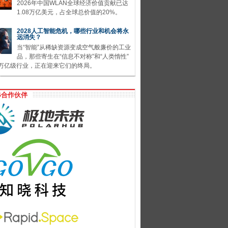
2026年中国WLAN全球经济价值贡献已达
1.08万亿美元，占全球总价值的20%。
2028人工智能危机，哪些行业和机会将永
远消失？
当“智能”从稀缺资源变成空气般廉价的工业
品，那些寄生在“信息不对称”和“人类惰性”
万亿级行业，正在迎来它们的终局。
G合作伙伴