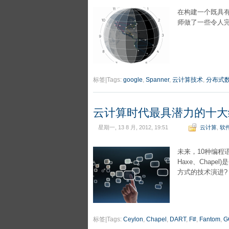
在构建一个既具有
师做了一些令人完
标签|Tags:
google
,
Spanner
,
云计算技术
,
分布式
云计算时代最具潜力的十大
星期一, 13 8 月, 2012, 19:51
云计算
,
软
未来，10种编程语言
Haxe、Chap
方式的技术演进
标签|Tags:
Ceylon
,
Chapel
,
DART
,
F#
,
Fantom
,
G