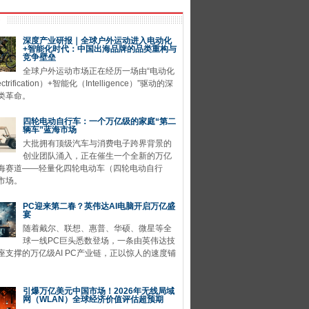
深度产业研报｜全球户外运动进入电动化
+智能化时代：中国出海品牌的品类重构与
竞争壁垒
全球户外运动市场正在经历一场由“电动化
ctrification）+智能化（Intelligence）”驱动的深
类革命。
四轮电动自行车：一个万亿级的家庭“第二
辆车”蓝海市场
大批拥有顶级汽车与消费电子跨界背景的
创业团队涌入，正在催生一个全新的万亿
海赛道——轻量化四轮电动车（四轮电动自行
市场。
PC迎来第二春？英伟达AI电脑开启万亿盛
宴
随着戴尔、联想、惠普、华硕、微星等全
球一线PC巨头悉数登场，一条由英伟达技
座支撑的万亿级AI PC产业链，正以惊人的速度铺
引爆万亿美元中国市场！2026年无线局域
网（WLAN）全球经济价值评估超预期