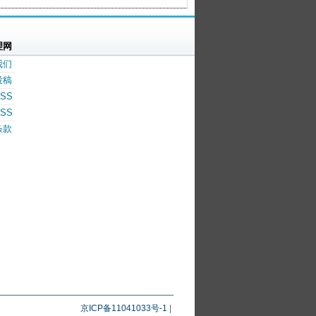
理网
我们
投稿
SS
SS
条款
京ICP备11041033号-1
|