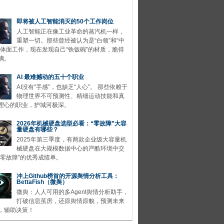
即将被人工智能消灭的50个工作岗位
人工智能正在像工业革命的蒸汽机一样，
重塑一切。那些曾经被认为是“白领”和“中
的体面工作，现在发现自己“铁饭碗”的材质，脆得
璃。
AI 最难撼动的五十个职业
AI没有“手感”，也缺乏“人心”。 那些依赖于
物理世界不可预测性、精细运动技能和真
理心的职业，护城河极深。
2026年机械硬盘选型必看：“零故障”大容
量硬盘有哪些？
2025年第三季度，有两款企业级大容量机
械硬盘在大规模数据中心的严酷环境中交
“零故障”的优秀成绩单。
冲上Github榜首的开源舆情分析工具：
BettaFish（微舆）
微舆：人人可用的多Agent舆情分析助手，
打破信息茧房，还原舆情原貌，预测未来
，辅助决策！