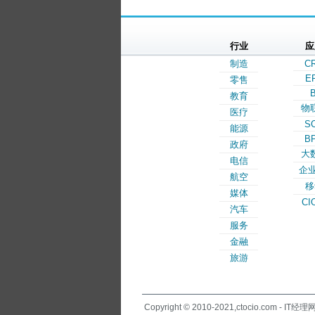
行业
应
制造
C
E
零售
B
教育
物
医疗
S
能源
B
政府
大
电信
企业
航空
移
媒体
CI
汽车
服务
金融
旅游
Copyright © 2010-2021,ctocio.com - IT经理