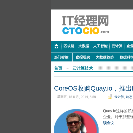
区块链
大数据
人工智能
云计算
企业
热门标签:
虚拟现实
大数据趋势
数据科
首页
»
云计算技术
CoreOS收购Quay.io，推出
星期五, 15 8 月, 2014, 3:59
云计算
,
动态
Quay.io这
企业。对于那些
读全文