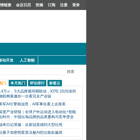
情链接
会议日历
投稿
订阅
注册
登录
移动开发
人工智能
搜索
热门
本月热门
评论排行
标签云
14万㎡、5大品牌展同期联动，IOTE 2026深圳
物联网展邀你一次看完全产业链
美军AI引擎闹油荒，AI军事化看上去很美
深度产业研报｜全球户外运动进入电动化+智能
化时代：中国出海品牌的品类重构与竞争壁垒
福奇日记泄漏：从新冠英雄到大型社死
抗量子加密明星算法被AI挖出致命漏洞