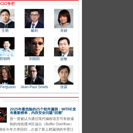
CIO专栏
王萌
戴剑
宋妍
郭朝晖
刘朝阳
赵敏
 Ferguson
Jean-Paul Smets
张霖
P
2025年最危险的25个软件漏洞：MITRE发
布最新榜单，内存安全问题“回潮”
曾一度被认为通过现代编程语言可有效遏
制的传统缓冲区溢出（Buffer Overflow）
洞在今年大举回归，占据了新上榜漏洞的半壁江