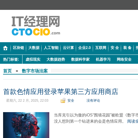
区块链
大数据
人工智能
云计算
企业2.0
互联网
安 全
装 备
热门标签:
虚拟现实
大数据趋势
数据科学家
机器学习
网络安全
首页
»
数字市场法案
首款色情应用登录苹果第三方应用商店
星期六, 22 2 月, 2025, 22:03
安全
没有评论
当库克引以为傲的iOS“围墙花园”被欧盟《数
没人想到第一个钻进来的会是色情应用。
阅读