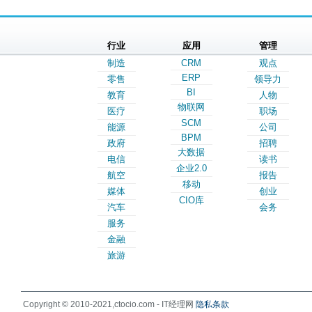
行业
应用
管理
制造
CRM
观点
ERP
零售
领导力
BI
教育
人物
物联网
医疗
职场
SCM
能源
公司
BPM
政府
招聘
大数据
电信
读书
企业2.0
航空
报告
移动
媒体
创业
CIO库
汽车
会务
服务
金融
旅游
Copyright © 2010-2021,ctocio.com - IT经理网
隐私条款