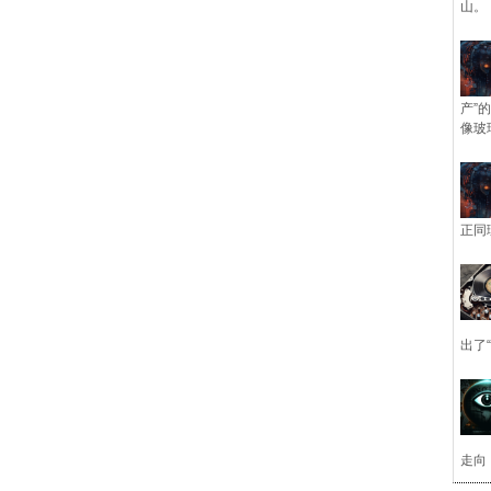
山。
产”
像玻
正同
出了
走向