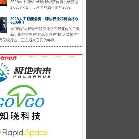
2026年中国WLAN全球经济价值贡献已达
1.08万亿美元，占全球总价值的20%。
2028人工智能危机，哪些行业和机会将永
远消失？
当“智能”从稀缺资源变成空气般廉价的工业
品，那些寄生在“信息不对称”和“人类惰性”
万亿级行业，正在迎来它们的终局。
G合作伙伴