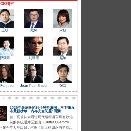
CIO专栏
王萌
戴剑
宋妍
郭朝晖
刘朝阳
赵敏
 Ferguson
Jean-Paul Smets
张霖
P
2025年最危险的25个软件漏洞：MITRE发
布最新榜单，内存安全问题“回潮”
曾一度被认为通过现代编程语言可有效遏
制的传统缓冲区溢出（Buffer Overflow）
洞在今年大举回归，占据了新上榜漏洞的半壁江