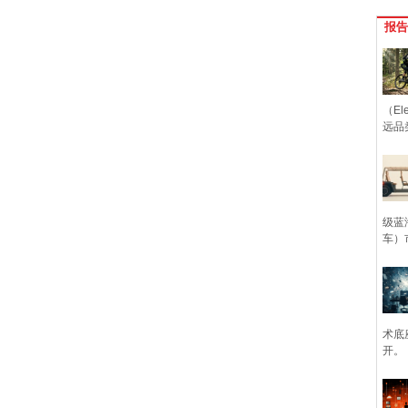
报告
（Ele
远品
级蓝
车）
术底
开。