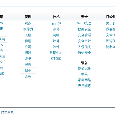
用
管理
技术
安全
IT经
RM
观点
云计算
WEB安全
关于
RP
领导力
存储
数据安全
我要
I
人物
网络
安全管理
文章R
联网
职场
计算
安全审计
评论R
CM
公司
软件
入侵侦测
隐私
PM
招聘
数据中心
通信安全
数据
读书
CTO库
2.0
装备
报告
动
移动设备
创业
O库
苹果
会务
家庭网络
应用程序
网
隐私条款