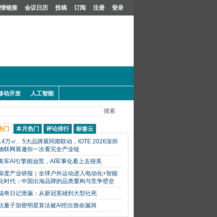
情链接
会议日历
投稿
订阅
注册
登录
移动开发
人工智能
搜索
热门
本月热门
评论排行
标签云
14万㎡、5大品牌展同期联动，IOTE 2026深圳
物联网展邀你一次看完全产业链
美军AI引擎闹油荒，AI军事化看上去很美
深度产业研报｜全球户外运动进入电动化+智能
化时代：中国出海品牌的品类重构与竞争壁垒
福奇日记泄漏：从新冠英雄到大型社死
抗量子加密明星算法被AI挖出致命漏洞