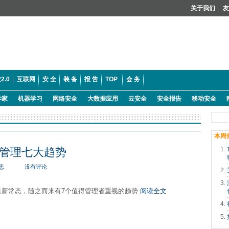
关于我们
友
2.0
互联网
安 全
装 备
报 告
TOP
会 务
学家
机器学习
网络安全
大数据应用
云安全
安全报告
移动安全
本周
管理七大趋势
态
没有评论
是新常态，随之而来有7个值得管理者重视的趋势
阅读全文