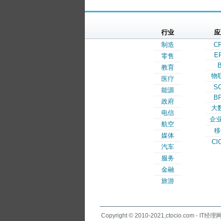
行业
应
制造
C
E
零售
B
教育
物
医疗
S
能源
B
政府
大
电信
企业
航空
移
媒体
CI
汽车
服务
金融
旅游
Copyright © 2010-2021,ctocio.com - IT经理