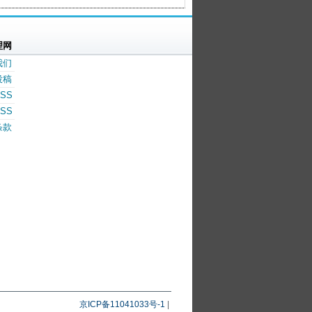
理网
我们
投稿
SS
SS
条款
京ICP备11041033号-1
|