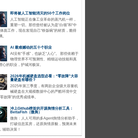
即将被人工智能消灭的50个工作岗位
人工智能正在像工业革命的蒸汽机一样，
重塑一切。那些曾经被认为是“白领”和“中
的体面工作，现在发现自己“铁饭碗”的材质，脆得
璃。
AI 最难撼动的五十个职业
AI没有“手感”，也缺乏“人心”。 那些依赖于
物理世界不可预测性、精细运动技能和真
理心的职业，护城河极深。
2026年机械硬盘选型必看：“零故障”大容
量硬盘有哪些？
2025年第三季度，有两款企业级大容量机
械硬盘在大规模数据中心的严酷环境中交
“零故障”的优秀成绩单。
冲上Github榜首的开源舆情分析工具：
BettaFish（微舆）
微舆：人人可用的多Agent舆情分析助手，
打破信息茧房，还原舆情原貌，预测未来
，辅助决策！