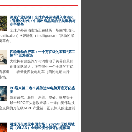
深度产业研报｜全球户外运动进入电动化
+智能化时代：中国出海品牌的品类重构与
竞争壁垒
全球户外运动市场正在经历一场由“电动化
ctrification）+智能化（Intelligence）”驱动的深
类革命。
四轮电动自行车：一个万亿级的家庭“第二
辆车”蓝海市场
大批拥有顶级汽车与消费电子跨界背景的
创业团队涌入，正在催生一个全新的万亿
海赛道——轻量化四轮电动车（四轮电动自行
市场。
PC迎来第二春？英伟达AI电脑开启万亿盛
宴
随着戴尔、联想、惠普、华硕、微星等全
球一线PC巨头悉数登场，一条由英伟达技
座支撑的万亿级AI PC产业链，正以惊人的速度铺
引爆万亿美元中国市场！2026年无线局域
网（WLAN）全球经济价值评估超预期