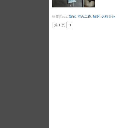
标签|Tags:
新冠
,
混合工作
,
解封
,
远程办公
第 1 页
1