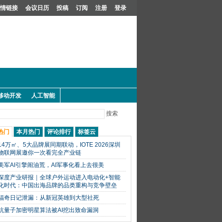
情链接
会议日历
投稿
订阅
注册
登录
移动开发
人工智能
搜索
热门
本月热门
评论排行
标签云
14万㎡、5大品牌展同期联动，IOTE 2026深圳
物联网展邀你一次看完全产业链
美军AI引擎闹油荒，AI军事化看上去很美
深度产业研报｜全球户外运动进入电动化+智能
化时代：中国出海品牌的品类重构与竞争壁垒
福奇日记泄漏：从新冠英雄到大型社死
抗量子加密明星算法被AI挖出致命漏洞