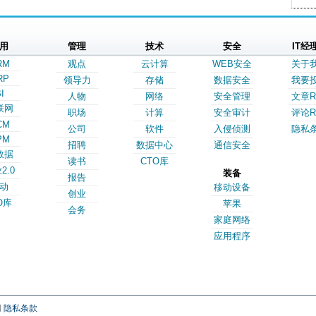
用
管理
技术
安全
IT经
RM
观点
云计算
WEB安全
关于
RP
领导力
存储
数据安全
我要
I
人物
网络
安全管理
文章R
联网
职场
计算
安全审计
评论R
CM
公司
软件
入侵侦测
隐私
PM
招聘
数据中心
通信安全
数据
读书
CTO库
2.0
装备
报告
动
移动设备
创业
O库
苹果
会务
家庭网络
应用程序
网
隐私条款