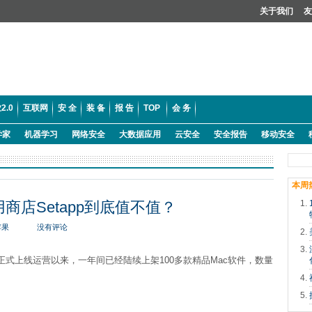
关于我们
友
2.0
互联网
安 全
装 备
报 告
TOP
会 务
学家
机器学习
网络安全
大数据应用
云安全
安全报告
移动安全
本周
商店Setapp到底值不值？
苹果
没有评论
底正式上线运营以来，一年间已经陆续上架100多款精品Mac软件，数量