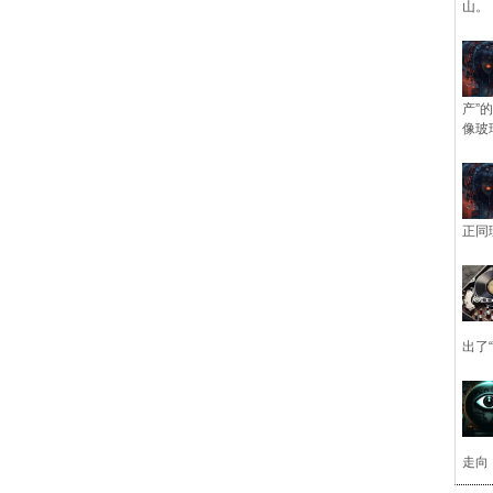
山。
产”
像玻
正同
出了
走向