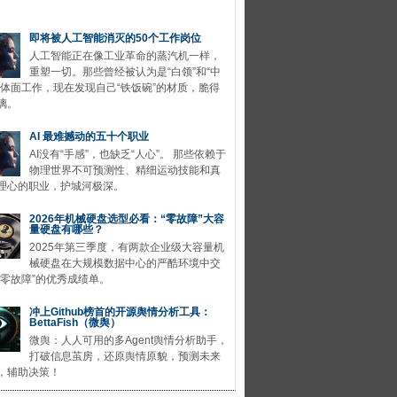
即将被人工智能消灭的50个工作岗位
人工智能正在像工业革命的蒸汽机一样，
重塑一切。那些曾经被认为是“白领”和“中
的体面工作，现在发现自己“铁饭碗”的材质，脆得
璃。
AI 最难撼动的五十个职业
AI没有“手感”，也缺乏“人心”。 那些依赖于
物理世界不可预测性、精细运动技能和真
理心的职业，护城河极深。
2026年机械硬盘选型必看：“零故障”大容
量硬盘有哪些？
2025年第三季度，有两款企业级大容量机
械硬盘在大规模数据中心的严酷环境中交
“零故障”的优秀成绩单。
冲上Github榜首的开源舆情分析工具：
BettaFish（微舆）
微舆：人人可用的多Agent舆情分析助手，
打破信息茧房，还原舆情原貌，预测未来
，辅助决策！