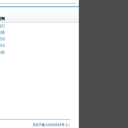
理网
我们
投稿
SS
SS
条款
京ICP备11041033号-1
|