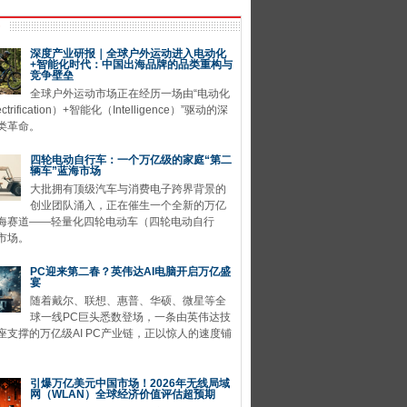
深度产业研报｜全球户外运动进入电动化
+智能化时代：中国出海品牌的品类重构与
竞争壁垒
全球户外运动市场正在经历一场由“电动化
ctrification）+智能化（Intelligence）”驱动的深
类革命。
四轮电动自行车：一个万亿级的家庭“第二
辆车”蓝海市场
大批拥有顶级汽车与消费电子跨界背景的
创业团队涌入，正在催生一个全新的万亿
海赛道——轻量化四轮电动车（四轮电动自行
市场。
PC迎来第二春？英伟达AI电脑开启万亿盛
宴
随着戴尔、联想、惠普、华硕、微星等全
球一线PC巨头悉数登场，一条由英伟达技
座支撑的万亿级AI PC产业链，正以惊人的速度铺
引爆万亿美元中国市场！2026年无线局域
网（WLAN）全球经济价值评估超预期