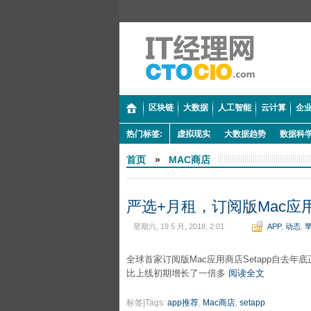
区块链
大数据
人工智能
云计算
企业
热门标签:
虚拟现实
大数据趋势
数据科
首页
»
MAC商店
严选+月租，订阅版Mac应用
星期六, 19 5 月, 2018, 2:01
APP
,
动态
,
全球首家订阅版Mac应用商店Setapp自去年
比上线初期增长了一倍多
阅读全文
标签|Tags:
app推荐
,
Mac商店
,
setapp