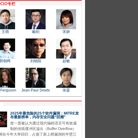
CIO专栏
王萌
戴剑
宋妍
郭朝晖
刘朝阳
赵敏
 Ferguson
Jean-Paul Smets
张霖
P
2025年最危险的25个软件漏洞：MITRE发
布最新榜单，内存安全问题“回潮”
曾一度被认为通过现代编程语言可有效遏
制的传统缓冲区溢出（Buffer Overflow）
洞在今年大举回归，占据了新上榜漏洞的半壁江