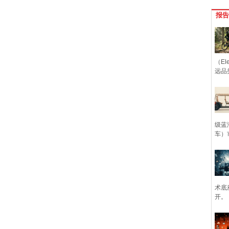
报告
（Ele
远品
级蓝
车）
术底
开。