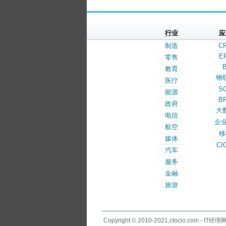
行业
应
制造
C
E
零售
B
教育
物
医疗
S
能源
B
政府
大
电信
企业
航空
移
媒体
CI
汽车
服务
金融
旅游
Copyright © 2010-2021,ctocio.com - IT经理