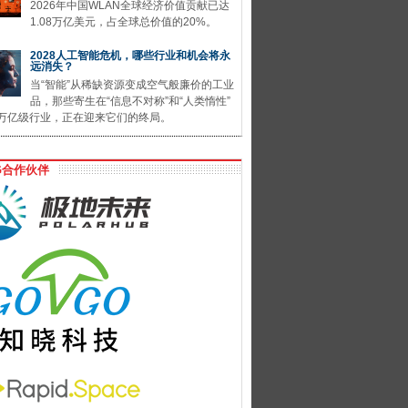
2026年中国WLAN全球经济价值贡献已达
1.08万亿美元，占全球总价值的20%。
2028人工智能危机，哪些行业和机会将永
远消失？
当“智能”从稀缺资源变成空气般廉价的工业
品，那些寄生在“信息不对称”和“人类惰性”
万亿级行业，正在迎来它们的终局。
G合作伙伴