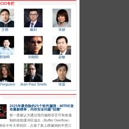
CIO专栏
王萌
戴剑
宋妍
郭朝晖
刘朝阳
赵敏
 Ferguson
Jean-Paul Smets
张霖
P
2025年最危险的25个软件漏洞：MITRE发
布最新榜单，内存安全问题“回潮”
曾一度被认为通过现代编程语言可有效遏
制的传统缓冲区溢出（Buffer Overflow）
洞在今年大举回归，占据了新上榜漏洞的半壁江