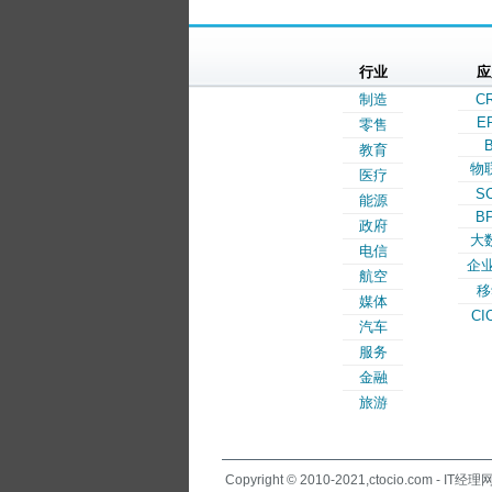
行业
应
制造
C
E
零售
B
教育
物
医疗
S
能源
B
政府
大
电信
企业
航空
移
媒体
CI
汽车
服务
金融
旅游
Copyright © 2010-2021,ctocio.com - IT经理