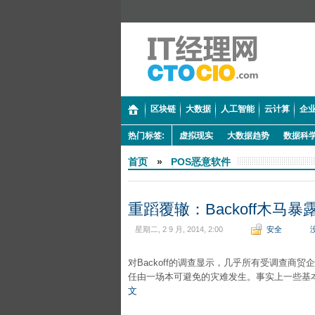
区块链
大数据
人工智能
云计算
企业
热门标签:
虚拟现实
大数据趋势
数据科
首页
»
POS恶意软件
重蹈覆辙：Backoff木马
星期二, 2 9 月, 2014, 2:00
安全
对Backoff的调查显示，几乎所有受调查商贸
任由一场本可避免的灾难发生。事实上一些基
文