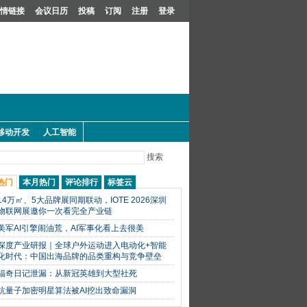
情链接
会议日历
投稿
订阅
注册
登录
移动开发
人工智能
搜索
热门
本月热门
评论排行
标签云
14万㎡、5大品牌展同期联动，IOTE 2026深圳
物联网展邀你一次看完全产业链
美军AI引擎闹油荒，AI军事化看上去很美
深度产业研报｜全球户外运动进入电动化+智能
化时代：中国出海品牌的品类重构与竞争壁垒
福奇日记泄漏：从新冠英雄到大型社死
抗量子加密明星算法被AI挖出致命漏洞