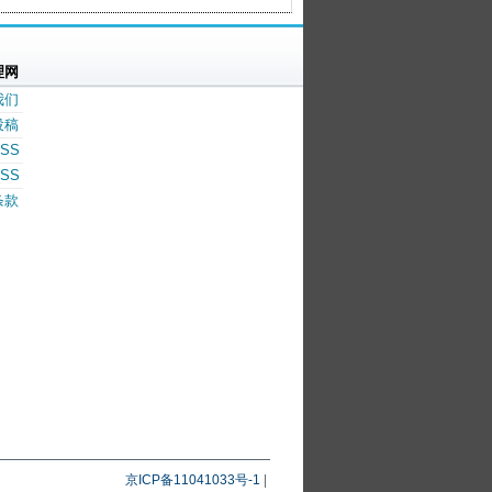
理网
我们
投稿
SS
SS
条款
京ICP备11041033号-1
|