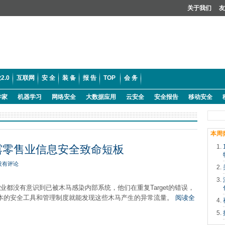
关于我们
友
2.0
互联网
安 全
装 备
报 告
TOP
会 务
学家
机器学习
网络安全
大数据应用
云安全
安全报告
移动安全
本周
暴露零售业信息安全致命短板
没有评论
企业都没有意识到已被木马感染内部系统，他们在重复Target的错误，
本的安全工具和管理制度就能发现这些木马产生的异常流量。
阅读全