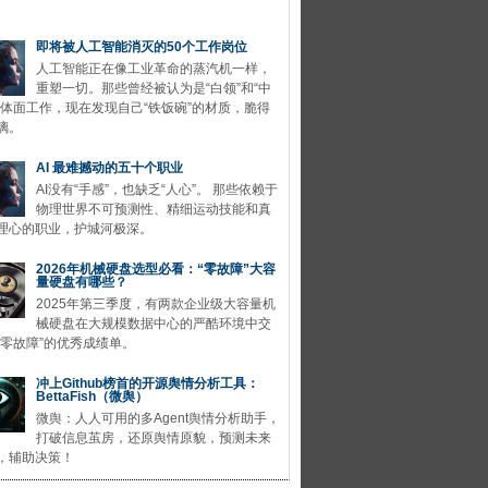
即将被人工智能消灭的50个工作岗位
人工智能正在像工业革命的蒸汽机一样，
重塑一切。那些曾经被认为是“白领”和“中
的体面工作，现在发现自己“铁饭碗”的材质，脆得
璃。
AI 最难撼动的五十个职业
AI没有“手感”，也缺乏“人心”。 那些依赖于
物理世界不可预测性、精细运动技能和真
理心的职业，护城河极深。
2026年机械硬盘选型必看：“零故障”大容
量硬盘有哪些？
2025年第三季度，有两款企业级大容量机
械硬盘在大规模数据中心的严酷环境中交
“零故障”的优秀成绩单。
冲上Github榜首的开源舆情分析工具：
BettaFish（微舆）
微舆：人人可用的多Agent舆情分析助手，
打破信息茧房，还原舆情原貌，预测未来
，辅助决策！