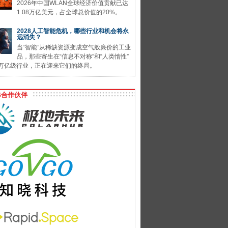
2026年中国WLAN全球经济价值贡献已达
1.08万亿美元，占全球总价值的20%。
2028人工智能危机，哪些行业和机会将永
远消失？
当“智能”从稀缺资源变成空气般廉价的工业
品，那些寄生在“信息不对称”和“人类惰性”
万亿级行业，正在迎来它们的终局。
G合作伙伴