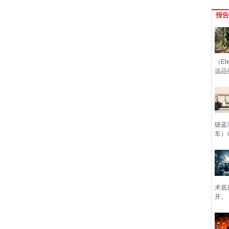
报告
（Ele
远品
级蓝
车）
术底
开。