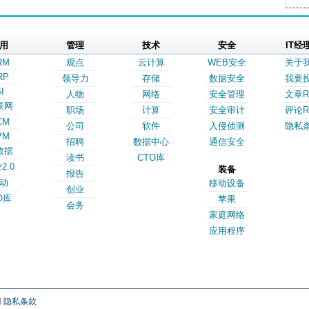
用
管理
技术
安全
IT经
RM
观点
云计算
WEB安全
关于
RP
领导力
存储
数据安全
我要
I
人物
网络
安全管理
文章R
联网
职场
计算
安全审计
评论R
CM
公司
软件
入侵侦测
隐私
PM
招聘
数据中心
通信安全
数据
读书
CTO库
2.0
装备
报告
动
移动设备
创业
O库
苹果
会务
家庭网络
应用程序
网
隐私条款