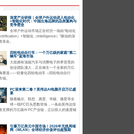
深度产业研报｜全球户外运动进入电动化
+智能化时代：中国出海品牌的品类重构与
竞争壁垒
全球户外运动市场正在经历一场由“电动化
ctrification）+智能化（Intelligence）”驱动的深
类革命。
四轮电动自行车：一个万亿级的家庭“第二
辆车”蓝海市场
大批拥有顶级汽车与消费电子跨界背景的
创业团队涌入，正在催生一个全新的万亿
海赛道——轻量化四轮电动车（四轮电动自行
市场。
PC迎来第二春？英伟达AI电脑开启万亿盛
宴
随着戴尔、联想、惠普、华硕、微星等全
球一线PC巨头悉数登场，一条由英伟达技
座支撑的万亿级AI PC产业链，正以惊人的速度铺
引爆万亿美元中国市场！2026年无线局域
网（WLAN）全球经济价值评估超预期