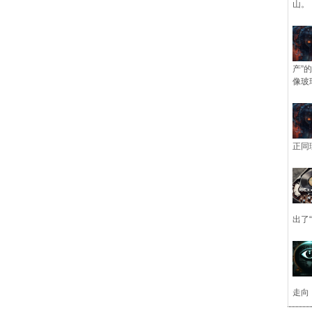
山。
产”
像玻
正同
出了
走向