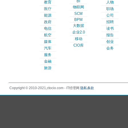
BI
教育
人物
物联网
医疗
职场
SCM
能源
公司
BPM
政府
招聘
大数据
电信
读书
企业2.0
航空
报告
移动
媒体
创业
CIO库
汽车
会务
服务
金融
旅游
Copyright © 2010-2021,ctocio.com - IT经理网
隐私条款