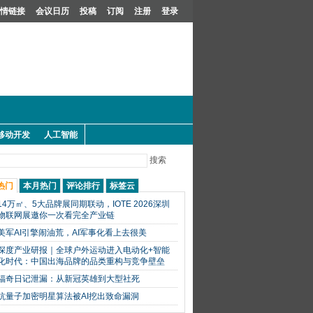
情链接
会议日历
投稿
订阅
注册
登录
移动开发
人工智能
搜索
热门
本月热门
评论排行
标签云
14万㎡、5大品牌展同期联动，IOTE 2026深圳
物联网展邀你一次看完全产业链
美军AI引擎闹油荒，AI军事化看上去很美
深度产业研报｜全球户外运动进入电动化+智能
化时代：中国出海品牌的品类重构与竞争壁垒
福奇日记泄漏：从新冠英雄到大型社死
抗量子加密明星算法被AI挖出致命漏洞