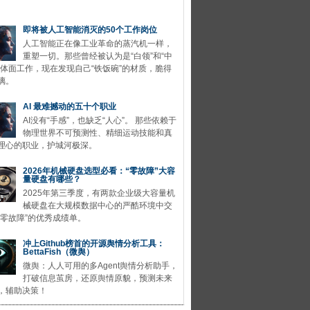
即将被人工智能消灭的50个工作岗位
人工智能正在像工业革命的蒸汽机一样，
重塑一切。那些曾经被认为是“白领”和“中
的体面工作，现在发现自己“铁饭碗”的材质，脆得
璃。
AI 最难撼动的五十个职业
AI没有“手感”，也缺乏“人心”。 那些依赖于
物理世界不可预测性、精细运动技能和真
理心的职业，护城河极深。
2026年机械硬盘选型必看：“零故障”大容
量硬盘有哪些？
2025年第三季度，有两款企业级大容量机
械硬盘在大规模数据中心的严酷环境中交
“零故障”的优秀成绩单。
冲上Github榜首的开源舆情分析工具：
BettaFish（微舆）
微舆：人人可用的多Agent舆情分析助手，
打破信息茧房，还原舆情原貌，预测未来
，辅助决策！