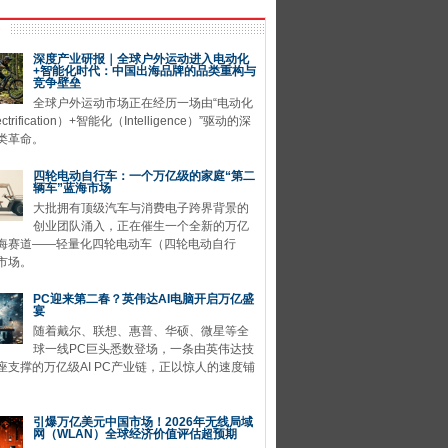
深度产业研报｜全球户外运动进入电动化
+智能化时代：中国出海品牌的品类重构与
竞争壁垒
全球户外运动市场正在经历一场由“电动化
ctrification）+智能化（Intelligence）”驱动的深
类革命。
四轮电动自行车：一个万亿级的家庭“第二
辆车”蓝海市场
大批拥有顶级汽车与消费电子跨界背景的
创业团队涌入，正在催生一个全新的万亿
海赛道——轻量化四轮电动车（四轮电动自行
市场。
PC迎来第二春？英伟达AI电脑开启万亿盛
宴
随着戴尔、联想、惠普、华硕、微星等全
球一线PC巨头悉数登场，一条由英伟达技
座支撑的万亿级AI PC产业链，正以惊人的速度铺
引爆万亿美元中国市场！2026年无线局域
网（WLAN）全球经济价值评估超预期