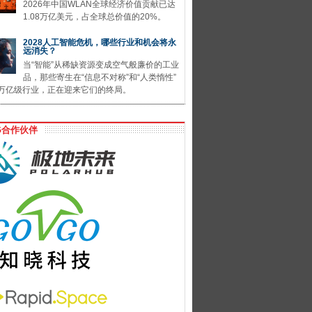
2026年中国WLAN全球经济价值贡献已达
1.08万亿美元，占全球总价值的20%。
2028人工智能危机，哪些行业和机会将永
远消失？
当“智能”从稀缺资源变成空气般廉价的工业
品，那些寄生在“信息不对称”和“人类惰性”
万亿级行业，正在迎来它们的终局。
G合作伙伴