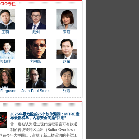
CIO专栏
王萌
戴剑
宋妍
郭朝晖
刘朝阳
赵敏
 Ferguson
Jean-Paul Smets
张霖
P
2025年最危险的25个软件漏洞：MITRE发
布最新榜单，内存安全问题“回潮”
曾一度被认为通过现代编程语言可有效遏
制的传统缓冲区溢出（Buffer Overflow）
洞在今年大举回归，占据了新上榜漏洞的半壁江