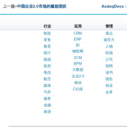
上一篇«
中国企业2.0市场的尴尬现状
AsdeqDo
行业
应用
管理
制造
CRM
观点
ERP
零售
领导力
BI
教育
人物
物联网
医疗
职场
SCM
能源
公司
BPM
政府
招聘
大数据
电信
读书
企业2.0
航空
报告
移动
媒体
创业
CIO库
汽车
会务
服务
金融
旅游