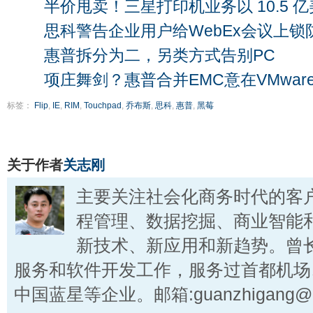
半价甩卖！三星打印机业务以 10.5 
思科警告企业用户给WebEx会议上锁
惠普拆分为二，另类方式告别PC
项庄舞剑？惠普合并EMC意在VMwar
标签：
Flip
,
IE
,
RIM
,
Touchpad
,
乔布斯
,
思科
,
惠普
,
黑莓
关于作者
关志刚
主要关注社会化商务时代的客
程管理、数据挖掘、商业智能
新技术、新应用和新趋势。曾
服务和软件开发工作，服务过首都机场
中国蓝星等企业。邮箱:guanzhigang@ct