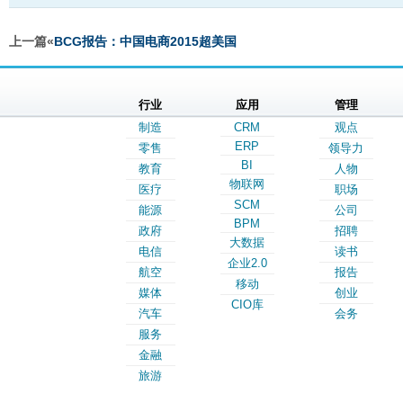
上一篇«
BCG报告：中国电商2015超美国
行业
应用
管理
制造
CRM
观点
ERP
零售
领导力
BI
教育
人物
物联网
医疗
职场
SCM
能源
公司
BPM
政府
招聘
大数据
电信
读书
企业2.0
航空
报告
移动
媒体
创业
CIO库
汽车
会务
服务
金融
旅游