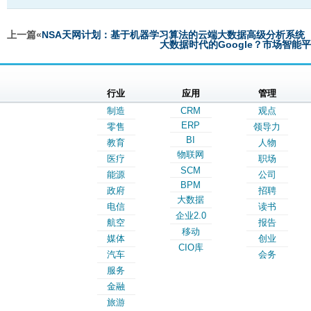
上一篇«
NSA天网计划：基于机器学习算法的云端大数据高级分析系统
大数据时代的Google？市场智能平
行业
应用
管理
制造
CRM
观点
ERP
零售
领导力
BI
教育
人物
物联网
医疗
职场
SCM
能源
公司
BPM
政府
招聘
大数据
电信
读书
企业2.0
航空
报告
移动
媒体
创业
CIO库
汽车
会务
服务
金融
旅游