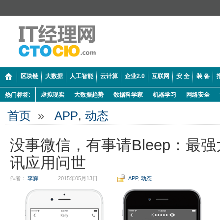
区块链
大数据
人工智能
云计算
企业2.0
互联网
安 全
装 备
热门标签:
虚拟现实
大数据趋势
数据科学家
机器学习
网络安全
首页
»
APP
,
动态
没事微信，有事请Bleep：最强
讯应用问世
作者：
李辉
2015年05月13日
APP
,
动态