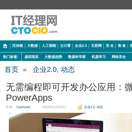
区块链
大数据
人工智能
云计算
企业2.0
互联网
安 全
装 备
热门标签:
虚拟现实
大数据趋势
数据科学家
机器学习
网络安全
首页
»
企业2.0
,
动态
无需编程即可开发办公应用：
PowerApps
作者：
Cashcow
2015年12月02日
企业2.0
,
动态