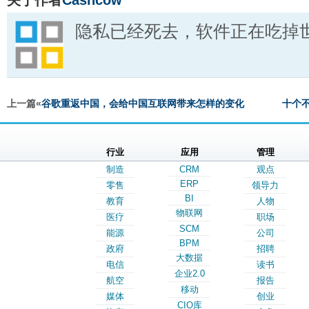
关于作者
Cashcow
隐私已经死去，软件正在吃掉
上一篇«
谷歌重返中国，会给中国互联网带来怎样的变化
十个
行业
应用
管理
制造
CRM
观点
ERP
零售
领导力
BI
教育
人物
物联网
医疗
职场
SCM
能源
公司
BPM
政府
招聘
大数据
电信
读书
企业2.0
航空
报告
移动
媒体
创业
CIO库