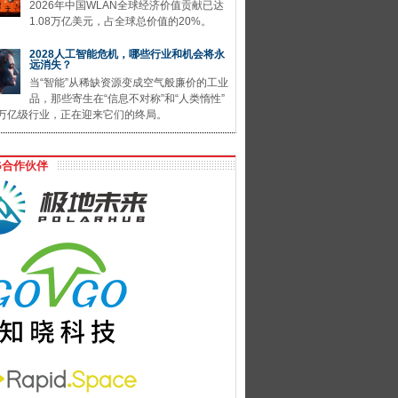
2026年中国WLAN全球经济价值贡献已达
1.08万亿美元，占全球总价值的20%。
2028人工智能危机，哪些行业和机会将永
远消失？
当“智能”从稀缺资源变成空气般廉价的工业
品，那些寄生在“信息不对称”和“人类惰性”
万亿级行业，正在迎来它们的终局。
G合作伙伴