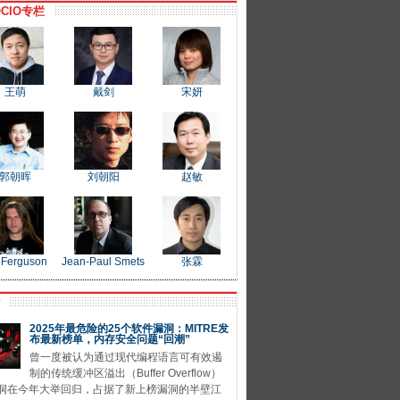
CIO专栏
王萌
戴剑
宋妍
郭朝晖
刘朝阳
赵敏
 Ferguson
Jean-Paul Smets
张霖
P
2025年最危险的25个软件漏洞：MITRE发
布最新榜单，内存安全问题“回潮”
曾一度被认为通过现代编程语言可有效遏
制的传统缓冲区溢出（Buffer Overflow）
洞在今年大举回归，占据了新上榜漏洞的半壁江