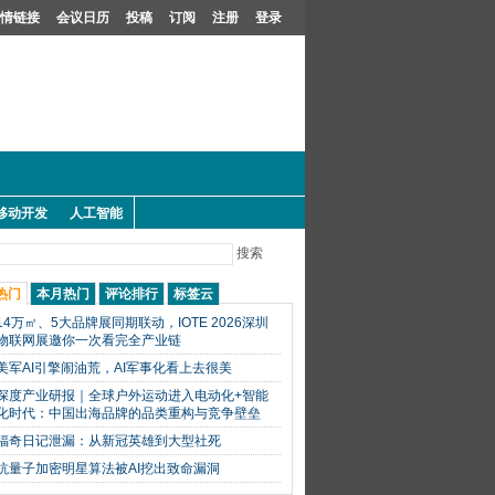
情链接
会议日历
投稿
订阅
注册
登录
移动开发
人工智能
搜索
热门
本月热门
评论排行
标签云
14万㎡、5大品牌展同期联动，IOTE 2026深圳
物联网展邀你一次看完全产业链
美军AI引擎闹油荒，AI军事化看上去很美
深度产业研报｜全球户外运动进入电动化+智能
化时代：中国出海品牌的品类重构与竞争壁垒
福奇日记泄漏：从新冠英雄到大型社死
抗量子加密明星算法被AI挖出致命漏洞