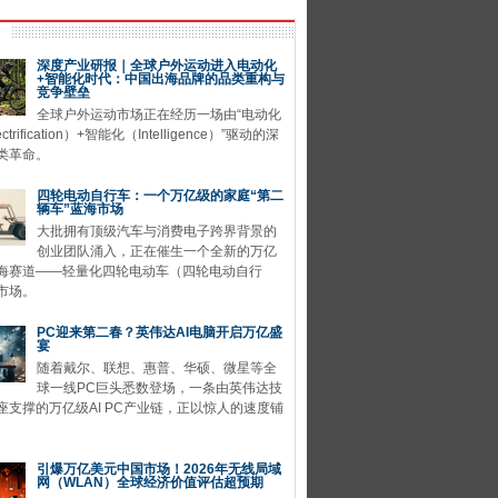
深度产业研报｜全球户外运动进入电动化
+智能化时代：中国出海品牌的品类重构与
竞争壁垒
全球户外运动市场正在经历一场由“电动化
ctrification）+智能化（Intelligence）”驱动的深
类革命。
四轮电动自行车：一个万亿级的家庭“第二
辆车”蓝海市场
大批拥有顶级汽车与消费电子跨界背景的
创业团队涌入，正在催生一个全新的万亿
海赛道——轻量化四轮电动车（四轮电动自行
市场。
PC迎来第二春？英伟达AI电脑开启万亿盛
宴
随着戴尔、联想、惠普、华硕、微星等全
球一线PC巨头悉数登场，一条由英伟达技
座支撑的万亿级AI PC产业链，正以惊人的速度铺
引爆万亿美元中国市场！2026年无线局域
网（WLAN）全球经济价值评估超预期