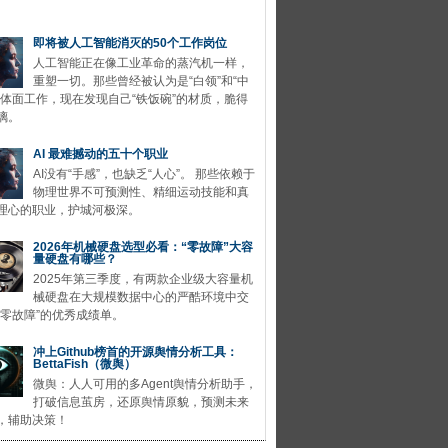
即将被人工智能消灭的50个工作岗位
人工智能正在像工业革命的蒸汽机一样，
重塑一切。那些曾经被认为是“白领”和“中
的体面工作，现在发现自己“铁饭碗”的材质，脆得
璃。
AI 最难撼动的五十个职业
AI没有“手感”，也缺乏“人心”。 那些依赖于
物理世界不可预测性、精细运动技能和真
理心的职业，护城河极深。
2026年机械硬盘选型必看：“零故障”大容
量硬盘有哪些？
2025年第三季度，有两款企业级大容量机
械硬盘在大规模数据中心的严酷环境中交
“零故障”的优秀成绩单。
冲上Github榜首的开源舆情分析工具：
BettaFish（微舆）
微舆：人人可用的多Agent舆情分析助手，
打破信息茧房，还原舆情原貌，预测未来
，辅助决策！