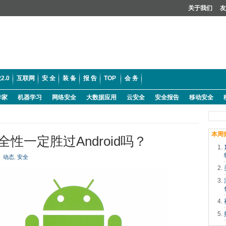
关于我们
友
2.0
互联网
安 全
装 备
报 告
TOP
会 务
学家
机器学习
网络安全
大数据应用
云安全
安全报告
移动安全
本周
性一定胜过Android吗？
动态
,
安全