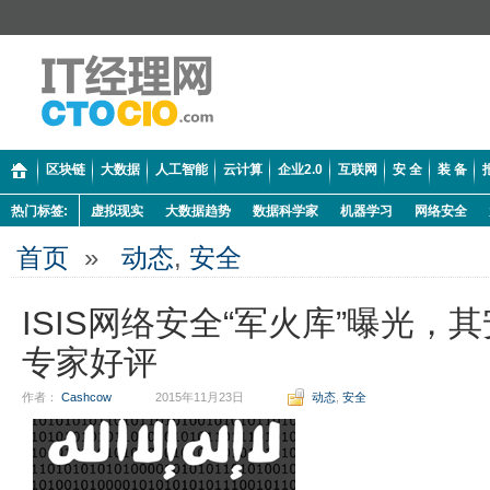
区块链
大数据
人工智能
云计算
企业2.0
互联网
安 全
装 备
热门标签:
虚拟现实
大数据趋势
数据科学家
机器学习
网络安全
首页
»
动态
,
安全
ISIS网络安全“军火库”曝光，
专家好评
作者：
Cashcow
2015年11月23日
动态
,
安全