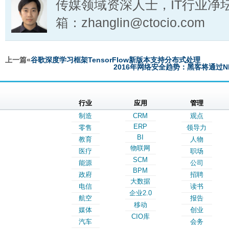
传媒领域资深人士，IT行业净
箱：zhanglin@ctocio.com
上一篇«
谷歌深度学习框架TensorFlow新版本支持分布式处理
2016年网络安全趋势：黑客将通过
行业
应用
管理
制造
CRM
观点
ERP
零售
领导力
BI
教育
人物
物联网
医疗
职场
SCM
能源
公司
BPM
政府
招聘
大数据
电信
读书
企业2.0
航空
报告
移动
媒体
创业
CIO库
汽车
会务